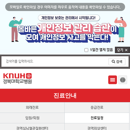
모바일로 확인하실 경우 이미지를 좌우로 움직여 내용을 확인하실 수 있습니다.
1일간 열지 않음
검색어를 입력하세요.
진료안내
외래진료
응급진료
입원/퇴원
진료일정
권역심뇌혈관질환센터
권역외상센터