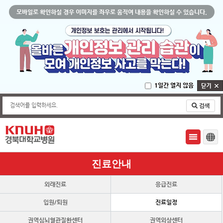
모바일로 확인하실 경우 이미지를 좌우로 움직여 내용을 확인하실 수 있습니다.
1일간 열지 않음
검색어를 입력하세요.
진료안내
외래진료
응급진료
입원/퇴원
진료일정
권역심뇌혈관질환센터
권역외상센터