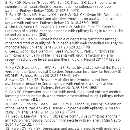
2. Park SP, Hwang YH, Lee HW, Suh CK, Kwon SH, Lee BI. Long-term
cognitive and mood effects of zonisamide monotherapy in epilepsy
patients. Epilepsy Behav 2008;12:102-8. (국외)
3. Park SP, Song HS, Hwang YH, Lee HW, Suh CK, Kwon SH. Differential
effects of seizure control and affective symptoms on quality of life in
people with epilepsy. Epilepsy Behav 2010;18:455-9. (국외)
4. Lim HW, Song HS, Hwang YH, Lee HW, Suh CK, Park SP, Kwon SH.
Predictors of suicidal ideation in people with epilepsy living in Korea. J Clin
Neurol 2010;6:81-8. (국외)
5. Kwon OY, Park SP. What is the role of depressive symptoms among
other predictors of quality of life in people with well-controlled epilepsy on
monotherapy? Epilepsy Behav 2011;20:528-32.(국외)
6. Lee JJ, Song HS, Hwang YH, Lee HW, Suh CK, Park SP. Psychiatric
symptoms and quality of life in patients with drug-refractory epilepsy
receiving adjunctive levetiracetam therapy. J Clin Neurol 2011;7:128-36.
(국외)
7. Ko PW, Hwang J, Lim HW, Park SP. Reliability and validity of the Korean
version of the Neurological Disorders Depression Inventory for Epilepsy (K-
NDDI-E). Epilepsy Behav 2012;25:539-42. (국외)
8. Kwon OY, Park SP. Frequency of affective symptoms and their
psychosocial impact in Korean people with epilepsy: a survey at two
tertiary care hospitals. Epilepsy Behav 2013;26:51-6. (국외)
9. Park SP. Depression in patients with newly diagnosed epilepsy predicts
lamotrigine-induced rash: a short-term observational study. Epilepsy Behav
2013;28:88-90. (국외)
10. Seo JG, Cho YW, Lee SJ, Lee JJ, Kim JE, Moon HJ, Park SP. Validation
of the Generalized Anxiety Disorder-7 in people with epilepsy: A MEPSY
study. Epilepsy Behav 2014;35:59-63. (국외)
11. Seo JH, Lee WK, Park SP. Obsessive-compulsive symptoms and their
impacts on psychosocial functioning in people with epilepsy. J Clin Neurol
2014;10:125-32. (국외)
12. Kwon OY, Park SP. Depression and anxiety in people with epilepsy. J