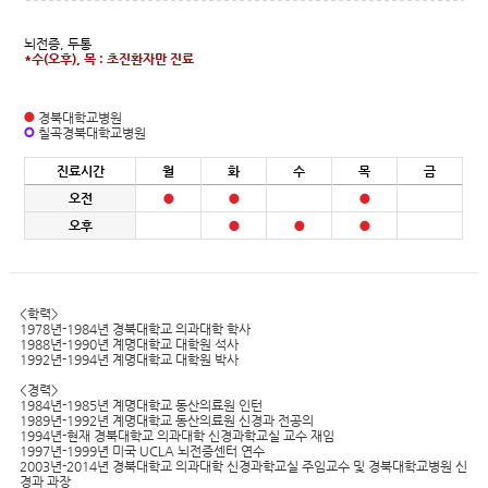
뇌전증, 두통
*수(오후), 목 : 초진환자만 진료
경북대학교병원
칠곡경북대학교병원
진료시간
월
화
수
목
금
오전
오후
<학력>
1978년-1984년 경북대학교 의과대학 학사
1988년-1990년 계명대학교 대학원 석사
1992년-1994년 계명대학교 대학원 박사
<경력>
1984년-1985년 계명대학교 동산의료원 인턴
1989년-1992년 계명대학교 동산의료원 신경과 전공의
1994년-현재 경북대학교 의과대학 신경과학교실 교수 재임
1997년-1999년 미국 UCLA 뇌전증센터 연수
2003년-2014년 경북대학교 의과대학 신경과학교실 주임교수 및 경북대학교병원 신
경과 과장