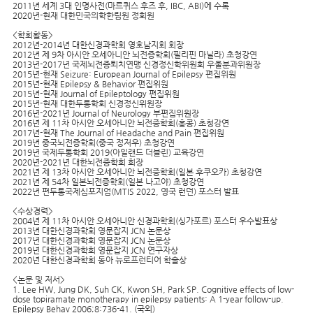
2011년 세계 3대 인명사전(마르퀴스 후즈 후, IBC, ABI)에 수록
2020년-현재 대한민국의학한림원 정회원
<학회활동>
2012년-2014년 대한신경과학회 영호남지회 회장
2012년 제 9차 아시안 오세아니안 뇌전증학회(필리핀 마닐라) 초청강연
2013년-2017년 국제뇌전증퇴치연맹 신경정신학위원회 우울분과위원장
2015년-현재 Seizure: European Journal of Epilepsy 편집위원
2015년-현재 Epilepsy & Behavior 편집위원
2015년-현재 Journal of Epileptology 편집위원
2015년-현재 대한두통학회 신경정신위원장
2016년-2021년 Journal of Neurology 부편집위원장
2016년 제 11차 아시안 오세아니안 뇌전증학회(홍콩) 초청강연
2017년-현재 The Journal of Headache and Pain 편집위원
2019년 중국뇌전증학회(중국 정저우) 초청강연
2019년 국제두통학회 2019(아일랜드 더블린) 교육강연
2020년-2021년 대한뇌전증학회 회장
2021년 제 13차 아시안 오세아니안 뇌전증학회(일본 후쿠오카) 초청강연
2021년 제 54차 일본뇌전증학회(일본 나고야) 초청강연
2022년 편두통국제심포지엄(MTIS 2022, 영국 런던) 포스터 발표
<수상경력>
2004년 제 11차 아시안 오세아니안 신경과학회(싱가포르) 포스터 우수발표상
2013년 대한신경과학회 영문잡지 JCN 논문상
2017년 대한신경과학회 영문잡지 JCN 논문상
2019년 대한신경과학회 영문잡지 JCN 연구자상
2020년 대한신경과학회 동아 뉴로프런티어 학술상
<논문 및 저서>
1. Lee HW, Jung DK, Suh CK, Kwon SH, Park SP. Cognitive effects of low-
dose topiramate monotherapy in epilepsy patients: A 1-year follow-up.
Epilepsy Behav 2006;8:736-41. (국외)