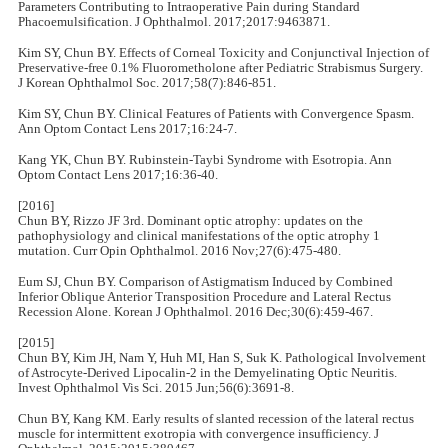
Parameters Contributing to Intraoperative Pain during Standard
Phacoemulsification. J Ophthalmol. 2017;2017:9463871.
Kim SY, Chun BY. Effects of Corneal Toxicity and Conjunctival Injection of
Preservative-free 0.1% Fluorometholone after Pediatric Strabismus Surgery.
J Korean Ophthalmol Soc. 2017;58(7):846-851.
Kim SY, Chun BY. Clinical Features of Patients with Convergence Spasm.
Ann Optom Contact Lens 2017;16:24-7.
Kang YK, Chun BY. Rubinstein-Taybi Syndrome with Esotropia. Ann
Optom Contact Lens 2017;16:36-40.
[2016]
Chun BY, Rizzo JF 3rd. Dominant optic atrophy: updates on the
pathophysiology and clinical manifestations of the optic atrophy 1
mutation. Curr Opin Ophthalmol. 2016 Nov;27(6):475-480.
Eum SJ, Chun BY. Comparison of Astigmatism Induced by Combined
Inferior Oblique Anterior Transposition Procedure and Lateral Rectus
Recession Alone. Korean J Ophthalmol. 2016 Dec;30(6):459-467.
[2015]
Chun BY, Kim JH, Nam Y, Huh MI, Han S, Suk K. Pathological Involvement
of Astrocyte-Derived Lipocalin-2 in the Demyelinating Optic Neuritis.
Invest Ophthalmol Vis Sci. 2015 Jun;56(6):3691-8.
Chun BY, Kang KM. Early results of slanted recession of the lateral rectus
muscle for intermittent exotropia with convergence insufficiency. J