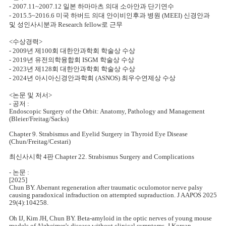
- 2007.11~2007.12 일본 하마마츠 의대 소아안과 단기연수
- 2015.5~2016.6 미국 하버드 의대 안이비인후과 병원 (MEEI) 신경안과
및 성인사시분과 Research fellow로 근무
<수상경력>
- 2009년 제100회 대한안과학회 학술상 수상
- 2019년 유전의학융합회 ISGM 학술상 수상
- 2023년 제128회 대한안과학회 학술상 수상
- 2024년 아시아신경안과학회 (ASNOS) 최우수연제상 수상
<논문 및 저서>
- 공저 :
Endoscopic Surgery of the Orbit: Anatomy, Pathology and Management
(Bleier/Freitag/Sacks)
Chapter 9. Strabismus and Eyelid Surgery in Thyroid Eye Disease
(Chun/Freitag/Cestari)
최신사시학 4판 Chapter 22. Strabismus Surgery and Complications
- 논문 :
[2025]
Chun BY. Aberrant regeneration after traumatic oculomotor nerve palsy
causing paradoxical infraduction on attempted supraduction. J AAPOS 2025
29(4):104258.
Oh IJ, Kim JH, Chun BY. Beta-amyloid in the optic nerves of young mouse
models of Alzheimer’s disease without clinical symptoms. J Korean