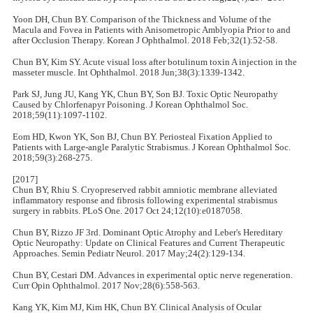
Yoon DH, Chun BY. Comparison of the Thickness and Volume of the
Macula and Fovea in Patients with Anisometropic Amblyopia Prior to and
after Occlusion Therapy. Korean J Ophthalmol. 2018 Feb;32(1):52-58.
Chun BY, Kim SY. Acute visual loss after botulinum toxin A injection in the
masseter muscle. Int Ophthalmol. 2018 Jun;38(3):1339-1342.
Park SJ, Jung JU, Kang YK, Chun BY, Son BJ. Toxic Optic Neuropathy
Caused by Chlorfenapyr Poisoning. J Korean Ophthalmol Soc.
2018;59(11):1097-1102.
Eom HD, Kwon YK, Son BJ, Chun BY. Periosteal Fixation Applied to
Patients with Large-angle Paralytic Strabismus. J Korean Ophthalmol Soc.
2018;59(3):268-275.
[2017]
Chun BY, Rhiu S. Cryopreserved rabbit amniotic membrane alleviated
inflammatory response and fibrosis following experimental strabismus
surgery in rabbits. PLoS One. 2017 Oct 24;12(10):e0187058.
Chun BY, Rizzo JF 3rd. Dominant Optic Atrophy and Leber's Hereditary
Optic Neuropathy: Update on Clinical Features and Current Therapeutic
Approaches. Semin Pediatr Neurol. 2017 May;24(2):129-134.
Chun BY, Cestari DM. Advances in experimental optic nerve regeneration.
Curr Opin Ophthalmol. 2017 Nov;28(6):558-563.
Kang YK, Kim MJ, Kim HK, Chun BY. Clinical Analysis of Ocular