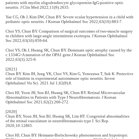
patients with myelin oligodendrocyte glycoprotein-IgG-positive optic
neuritis. J Clin Med 2022;11(9):2635.
Yae CG, Oh J, Kim DW, Chun BY. Severe ocular hypertension in a child with
pediatric optic neuritis. J Korean Ophthalmol Soc 2022;63(10):883-7.
Choi YS, Chun BY. Comparison of surgical outcomes of two-muscle surgery
in children with large-angle intermittent exotropia. J Korean Ophthalmol
Soc 2022;63(10):859-64.
Choi YS, Oh J, Hwang SK, Chun BY. Dominant optic atrophy caused by the
c.1334G>A mutation of the OPA1 gene.J Korean Ophthalmol Soc
2022;63(3):325-9.
[2021]
Chun BY. Kim JH, Jung YK, Choi YS, Kim G, Yonezawa T, Suk K. Protective
role of limitrin in experimental autoimmune optic neuritis. Invest
Ophthalmol Vis Sci. 2021 Jul 1;62(9).8.
Choi HJ, Yoon JH, Son BJ, Hwang SK, Chun BY. Retinal Microvascular
Abnormalities in Patients with Type I Neurofibromatosis. J Korean
Ophthalmol Soc 2021;62(2):266-272.
[2020]
Chun BY, Yoon JH, Son BJ, Hwang SK, Lim HT. Congenital abnormalities
of the retinal vasculature in neurofibromatosis type I. Sci Rep.
2020;10:12865.
Choi HJ, Chun BY. Heimann-Bielschowsky phenomenon and hypotropic