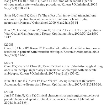
Kang DW, Oh JH, Chun BY, Kwon JY. Reunion of the rabbit superior
oblique tendon after weakening procedures. Korean J Ophthalmol. 2009
Sep;23(3):198-203.
Sohn BJ, Chun BY, Kwon JY. The effect of an intravitreal triamcinolone
acetonide injection for acute nonarteritic anterior ischemic optic
neuropathy. Korean J Ophthalmol. 2009 Mar;23(1):59-61
Kim KM, Lee JW, Chun BY, Shin JP, Kim SY. A Case of DiGeorge Syndrome
With Ocular Manifestation. J Korean Ophthalmol Soc. 2009;50(12):1909-
1912.
[2008]
Chae SH, Chun BY, Kwon JY. The effect of unilateral medial rectus muscle
resection in patients with recurrent exotropia. Korean J Ophthalmol. 2008
Sep;22(3):174-7.
[2007]
Chun BY, Kwon SJ, Chae SH, Kwon JY. Reduction of deviation angle during
occlusion therapy: in partially accommodative esotropia with moderate
amblyopia. Korean J Ophthalmol. 2007 Sep;21(3):159-62.
Kim DJ, Chun BY, Kwon JY. Five-Year Follow-up Results of Refractive
Accommodative Esotropia. J Korean Ophthalmol Soc. 2007;48(2):315-320.
[2004]
Jun BY, Shin JP, Kim SY. Clinical characteristics and surgical outcomes of
pseudophakic and aphakic retinal detachments. Korean J Ophthalmol
2004;18(1):58-64.