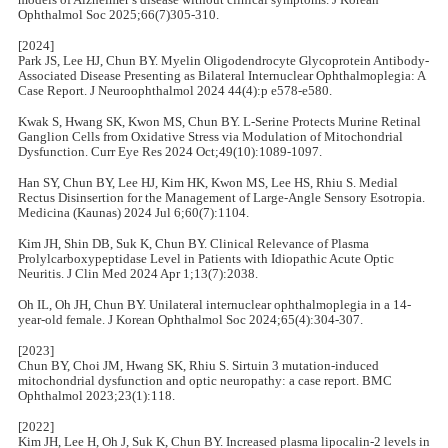
Ophthalmol Soc 2025;66(7)305-310.
[2024]
Park JS, Lee HJ, Chun BY. Myelin Oligodendrocyte Glycoprotein Antibody-
Associated Disease Presenting as Bilateral Internuclear Ophthalmoplegia: A
Case Report. J Neuroophthalmol 2024 44(4):p e578-e580.
Kwak S, Hwang SK, Kwon MS, Chun BY. L-Serine Protects Murine Retinal
Ganglion Cells from Oxidative Stress via Modulation of Mitochondrial
Dysfunction. Curr Eye Res 2024 Oct;49(10):1089-1097.
Han SY, Chun BY, Lee HJ, Kim HK, Kwon MS, Lee HS, Rhiu S. Medial
Rectus Disinsertion for the Management of Large-Angle Sensory Esotropia.
Medicina (Kaunas) 2024 Jul 6;60(7):1104.
Kim JH, Shin DB, Suk K, Chun BY. Clinical Relevance of Plasma
Prolylcarboxypeptidase Level in Patients with Idiopathic Acute Optic
Neuritis. J Clin Med 2024 Apr 1;13(7):2038.
Oh IL, Oh JH, Chun BY. Unilateral internuclear ophthalmoplegia in a 14-
year-old female. J Korean Ophthalmol Soc 2024;65(4):304-307.
[2023]
Chun BY, Choi JM, Hwang SK, Rhiu S. Sirtuin 3 mutation-induced
mitochondrial dysfunction and optic neuropathy: a case report. BMC
Ophthalmol 2023;23(1):118.
[2022]
Kim JH, Lee H, Oh J, Suk K, Chun BY. Increased plasma lipocalin-2 levels in