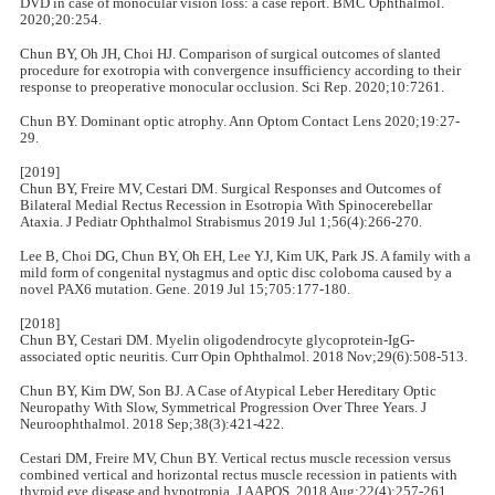
DVD in case of monocular vision loss: a case report. BMC Ophthalmol.
2020;20:254.
Chun BY, Oh JH, Choi HJ. Comparison of surgical outcomes of slanted
procedure for exotropia with convergence insufficiency according to their
response to preoperative monocular occlusion. Sci Rep. 2020;10:7261.
Chun BY. Dominant optic atrophy. Ann Optom Contact Lens 2020;19:27-
29.
[2019]
Chun BY, Freire MV, Cestari DM. Surgical Responses and Outcomes of
Bilateral Medial Rectus Recession in Esotropia With Spinocerebellar
Ataxia. J Pediatr Ophthalmol Strabismus 2019 Jul 1;56(4):266-270.
Lee B, Choi DG, Chun BY, Oh EH, Lee YJ, Kim UK, Park JS. A family with a
mild form of congenital nystagmus and optic disc coloboma caused by a
novel PAX6 mutation. Gene. 2019 Jul 15;705:177-180.
[2018]
Chun BY, Cestari DM. Myelin oligodendrocyte glycoprotein-IgG-
associated optic neuritis. Curr Opin Ophthalmol. 2018 Nov;29(6):508-513.
Chun BY, Kim DW, Son BJ. A Case of Atypical Leber Hereditary Optic
Neuropathy With Slow, Symmetrical Progression Over Three Years. J
Neuroophthalmol. 2018 Sep;38(3):421-422.
Cestari DM, Freire MV, Chun BY. Vertical rectus muscle recession versus
combined vertical and horizontal rectus muscle recession in patients with
thyroid eye disease and hypotropia. J AAPOS. 2018 Aug;22(4):257-261.