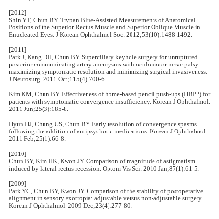
[2012]
Shin YT, Chun BY. Trypan Blue-Assisted Measurements of Anatomical
Positions of the Superior Rectus Muscle and Superior Oblique Muscle in
Enucleated Eyes. J Korean Ophthalmol Soc. 2012;53(10):1488-1492.
[2011]
Park J, Kang DH, Chun BY. Superciliary keyhole surgery for unruptured
posterior communicating artery aneurysms with oculomotor nerve palsy:
maximizing symptomatic resolution and minimizing surgical invasiveness.
J Neurosurg. 2011 Oct;115(4):700-6.
Kim KM, Chun BY. Effectiveness of home-based pencil push-ups (HBPP) for
patients with symptomatic convergence insufficiency. Korean J Ophthalmol.
2011 Jun;25(3):185-8.
Hyun HJ, Chung US, Chun BY. Early resolution of convergence spasms
following the addition of antipsychotic medications. Korean J Ophthalmol.
2011 Feb;25(1):66-8.
[2010]
Chun BY, Kim HK, Kwon JY. Comparison of magnitude of astigmatism
induced by lateral rectus recession. Optom Vis Sci. 2010 Jan;87(1):61-5.
[2009]
Park YC, Chun BY, Kwon JY. Comparison of the stability of postoperative
alignment in sensory exotropia: adjustable versus non-adjustable surgery.
Korean J Ophthalmol. 2009 Dec;23(4):277-80.