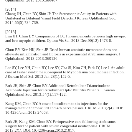
Ophthalmol. 2015;2015:380467.
[2014]
Chang JH, Chun BY, Shin JP. The Stereoscopic Acuity in Patients with
Unilateral or Bilateral Visual Field Defects. J Korean Ophthalmol Soc.
2014;55(5):734-739.
[2013]
Lim HT, Chun BY. Comparison of OCT measurements between high myopic
and low myopic children. Optom Vis Sci. 2013 Dec;90(12):1473-8.
Chun BY, Kim HK, Shin JP. Dried human amniotic membrane does not
alleviate inflammation and fibrosis in experimental strabismus surgery. J
Ophthalmol. 2013;2013:369126.
Lee SY, Lee YH, Chun BY, Lee SY, Cha SI, Kim CH, Park JY, Lee J. An adult
case of Fisher syndrome subsequent to Mycoplasma pneumoniae infection.
J Korean Med Sci. 2013 Jan;28(1):152-5.
Park JH, Shin JP, Chun BY. Additional Retrobulbar Triamcinolone
Acetonide Injection for Retrobulbar Optic Neuritis Patients. J Korean
Ophthalmol Soc. 2013;54(1):117-122.
Kang KM, Chun BY. A case of botulinum toxin injections for the
management of chronic 3rd and 4th nerve palsies. CRCM 2013;2(4): DOI:
10.4236/crcm.2013.24063.
Park JH, Kang KM, Chun BY. Perioperative care following strabismus
surgery for the patient with severe congenital neutropenia. CRCM
2013;2(1): DOI: 10.4236/crcm.2013.21017.