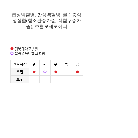
급성백혈병, 만성백혈병, 골수증식
성질환(혈소판증가증, 적혈구증가
증), 조혈모세포이식
경북대학교병원
칠곡경북대학교병원
진료시간
월
화
수
목
금
오전
오후