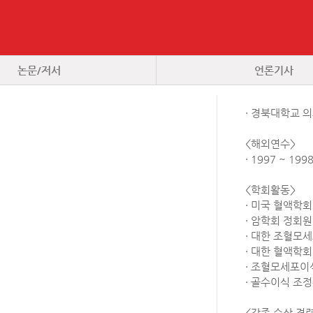
논문/저서
언론기사
· 경북대학교 
<해외연수>
· 1997 ~ 
<학회활동>
· 미국 혈액학
· 암학회 정회원
· 대한 조혈모
· 대한 혈액학
· 조혈모세포이
· 골수이식 조
<각종 수상 경