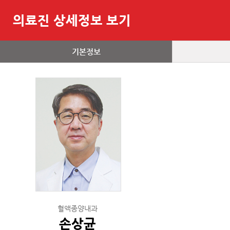
의료진 상세정보 보기
기본정보
혈액종양내과
손상균