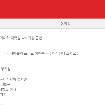
동영상
의과대학 대학원 박사과정 졸업
1998: 미국 시에틀의 프리드 허친슨 골수이식센터 교환교수
회 정회원
세포이식학회 정회원
회 정회원
식학회 이사
정위원
력>