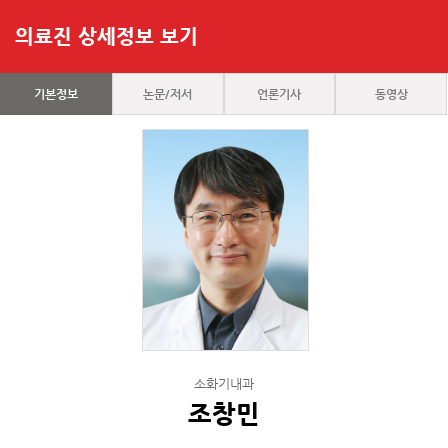
의료진 상세정보 보기
기본정보
논문/저서
언론기사
동영상
소화기내과
조창민