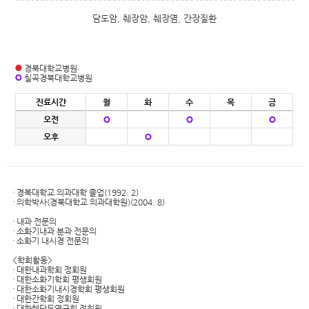
담도암, 췌장암, 췌장염, 간장질환
경북대학교병원
칠곡경북대학교병원
진료시간
월
화
수
목
금
오전
오후
· 경북대학교 의과대학 졸업(1992. 2)
· 의학박사(경북대학교 의과대학원)(2004. 8)
· 내과 전문의
· 소화기내과 분과 전문의
· 소화기 내시경 전문의
<학회활동>
· 대한내과학회 정회원
· 대한소화기학회 평생회원
· 대한소화기내시경학회 평생회원
· 대한간학회 정회원
· 대한췌담도연구회 정회원