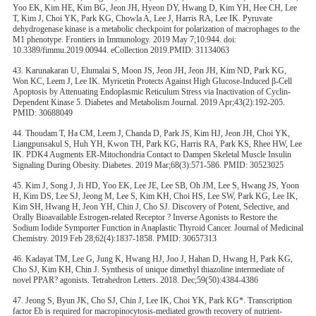
Yoo EK, Kim HE, Kim BG, Jeon JH, Hyeon DY, Hwang D, Kim YH, Hee CH, Lee
T, Kim J, Choi YK, Park KG, Chowla A, Lee J, Harris RA, Lee IK. Pyruvate
dehydrogenase kinase is a metabolic checkpoint for polarization of macrophages to the
M1 phenotype. Frontiers in Immunology. 2019 May 7;10:944. doi:
10.3389/fimmu.2019.00944. eCollection 2019.PMID: 31134063
43. Karunakaran U, Elumalai S, Moon JS, Jeon JH, Jeon JH, Kim ND, Park KG,
Won KC, Leem J, Lee IK. Myricetin Protects Against High Glucose-Induced β-Cell
Apoptosis by Attenuating Endoplasmic Reticulum Stress via Inactivation of Cyclin-
Dependent Kinase 5. Diabetes and Metabolism Journal. 2019 Apr;43(2):192-205.
PMID: 30688049
44. Thoudam T, Ha CM, Leem J, Chanda D, Park JS, Kim HJ, Jeon JH, Choi YK,
Liangpunsakul S, Huh YH, Kwon TH, Park KG, Harris RA, Park KS, Rhee HW, Lee
IK. PDK4 Augments ER-Mitochondria Contact to Dampen Skeletal Muscle Insulin
Signaling During Obesity. Diabetes. 2019 Mar;68(3):571-586. PMID: 30523025
45. Kim J, Song J, Ji HD, Yoo EK, Lee JE, Lee SB, Oh JM, Lee S, Hwang JS, Yoon
H, Kim DS, Lee SJ, Jeong M, Lee S, Kim KH, Choi HS, Lee SW, Park KG, Lee IK,
Kim SH, Hwang H, Jeon YH, Chin J, Cho SJ. Discovery of Potent, Selective, and
Orally Bioavailable Estrogen-related Receptor ? Inverse Agonists to Restore the
Sodium Iodide Symporter Function in Anaplastic Thyroid Cancer. Journal of Medicinal
Chemistry. 2019 Feb 28;62(4):1837-1858. PMID: 30657313
46. Kadayat TM, Lee G, Jung K, Hwang HJ, Joo J, Hahan D, Hwang H, Park KG,
Cho SJ, Kim KH, Chin J. Synthesis of unique dimethyl thiazoline intermediate of
novel PPAR? agonists. Tetrahedron Letters. 2018. Dec;59(50):4384-4386
47. Jeong S, Byun JK, Cho SJ, Chin J, Lee IK, Choi YK, Park KG*. Transcription
factor Eb is required for macropinocytosis-mediated growth recovery of nutrient-