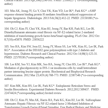
Clinical Practice. 2013 Apr;100(1):96-101. PMID: 23369227 (*co-corresponding
author)
103. Min AK, Jeong JY, Go Y, Choi YK, Kim YD, Lee IK*, Park KG*. cAMP
response element binding protein H mediates fenofibrate-induced suppression of
hepatic lipogenesis. Diabetologia. 2013 Feb;56(2):412-22. PMID: 23150180 (*co-
corresponding author)
104. Oh CJ, Kim JY, Choi YK, Kim HJ, Jeong JY, Bae KH, Park KG, Lee IK.
Dimethylfumarate attenuates renal fibrosis via NF-E2-related factor 2-mediated
inhibition of transforming growth factor-beta/Smad signaling. PLoS One. 2012 Oct
8;7(10):e45870. PMID: 23056222
105. Seo HA, Kim SW, Jeon EJ, Jeong JY, Moon SS, Lee WK, Kim JG, Lee IK, Park
KG*. Association of the DDAH2 gene polymorphism with type 2 diabetes and
hypertension. Diabetes Research and Clinical Practice. 2012 Oct 14;98(1):125-31.
PMID: 22579530 (*corresponding author)
106. Lee KM, Seo YJ, Kim MK, Seo HA, Jeong JY, Choi HS, Lee IK*, Park KG*.
Mediation of glucolipotoxicity in INS-1 rat insulinoma cells by small heterodimer
partner interacting leucine zipper protein. Biochemical and Biophysical Research
Communication. 2012 Mar 23;419 (4):768-773. PMID: 22387546 (*co-corresponding
author)
107. Kim MK, Kim HS, Lee IK, Park KG*. Endoplasmic Reticulum Stress and
Insulin Biosynthesis. Experimental Diabetes Research. 2012;2012:509437. PMID:
22474424 (*corresponding author) Invited review
108. Oh CJ, Kim JY, Min AK, Harris RA, Park KG, Kim HJ, Lee IK. Sulforaphane
Attenuates Hepatic Fibrosis via NF-E2-related factor 2-Mediated Inhibition of
Transforming Growth Factor-β/Smad Signaling. Free Radical Biology and Medicine.