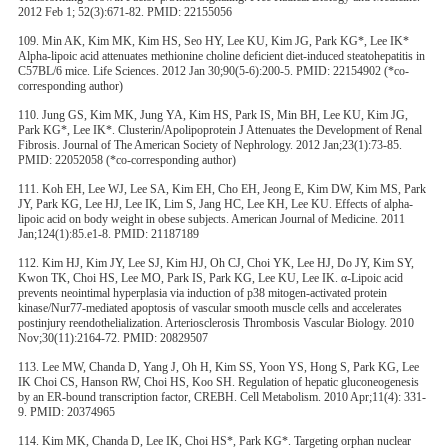
2012 Feb 1; 52(3):671-82. PMID: 22155056
109. Min AK, Kim MK, Kim HS, Seo HY, Lee KU, Kim JG, Park KG*, Lee IK*
Alpha-lipoic acid attenuates methionine choline deficient diet-induced steatohepatitis in
C57BL/6 mice. Life Sciences. 2012 Jan 30;90(5-6):200-5. PMID: 22154902 (*co-
corresponding author)
110. Jung GS, Kim MK, Jung YA, Kim HS, Park IS, Min BH, Lee KU, Kim JG,
Park KG*, Lee IK*. Clusterin/Apolipoprotein J Attenuates the Development of Renal
Fibrosis. Journal of The American Society of Nephrology. 2012 Jan;23(1):73-85.
PMID: 22052058 (*co-corresponding author)
111. Koh EH, Lee WJ, Lee SA, Kim EH, Cho EH, Jeong E, Kim DW, Kim MS, Park
JY, Park KG, Lee HJ, Lee IK, Lim S, Jang HC, Lee KH, Lee KU. Effects of alpha-
lipoic acid on body weight in obese subjects. American Journal of Medicine. 2011
Jan;124(1):85.e1-8. PMID: 21187189
112. Kim HJ, Kim JY, Lee SJ, Kim HJ, Oh CJ, Choi YK, Lee HJ, Do JY, Kim SY,
Kwon TK, Choi HS, Lee MO, Park IS, Park KG, Lee KU, Lee IK. α-Lipoic acid
prevents neointimal hyperplasia via induction of p38 mitogen-activated protein
kinase/Nur77-mediated apoptosis of vascular smooth muscle cells and accelerates
postinjury reendothelialization. Arteriosclerosis Thrombosis Vascular Biology. 2010
Nov;30(11):2164-72. PMID: 20829507
113. Lee MW, Chanda D, Yang J, Oh H, Kim SS, Yoon YS, Hong S, Park KG, Lee
IK Choi CS, Hanson RW, Choi HS, Koo SH. Regulation of hepatic gluconeogenesis
by an ER-bound transcription factor, CREBH. Cell Metabolism. 2010 Apr;11(4): 331-
9. PMID: 20374965
114. Kim MK, Chanda D, Lee IK, Choi HS*, Park KG*. Targeting orphan nuclear