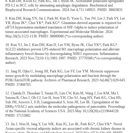
8. Kim DH, Kwon EJ, Park KG, Jin J, Byun JK. Acesulfame potassium upregulates
PD-L1 in HCC cells by attenuating autophagic degradation. Biochemical and
Biophysical Research Communications. 2024 Jun 4;711:149921. PMID: 38603831
9. Kim DH, Knag YN, Jin J, Park M, Kim D, Yoon G, Yun JW, Lee J, Park SY, Lee
YR, Byun JK*, Choi YK*, Park KG*. Glutamine-derived aspartate is required for
eIF5A hypusination-mediated translation of HIF-1alpha to induce polarization of
tumor-associated macrophages. Experimental and Molecular Medicine. 2024
May;56(5):1123-1136. PMID: 38689086 (*co-corresponding author)
10. Kim YJ, Jin J, Kim DH, Kim D, Lee YM, Byun JK, Choi YK*, Park KG*.
SGLT2 inhibitors prevent LPS-induced M1 macrophage polarization and alleviate
inflammatory bowel disease by downregulating NHE1 expression. Inflammation
Research. 2023 Nov;72(10-11):1981-1997. PMID: 37770568 (*co-corresponding
author)
11. Jang H, Ojha U, Jeong JH, Park KG, Lee SY, Lee YM. Myriocin suppresses
tumor growth by modulating macrophage polarization and function through the
PI3K/Akt/mTOR pathway. Archives of Pharmacal Research. 2023 Jul;46(7):629-645.
PMID: 37468765
12. Chanda D, Thoudam T, Sinam IS, Lim CW, Kim M, Wang J, Lee KM, Ma J,
Saxena R, Choi J, Oh CJ, Lee H, Jeon YH, Cho SJ, Jung HY, Park KG, Choi HS,
Suh JM, Auwerx J, Ji B, Liangpunsakul S, Jeon JH, Lee IK. Upregulation of the
ERRγ-VDAC1 axis underlies the molecular pathogenesis of pancreatitis. Proceedings
of the National Academy of Sciences USA. 2023 May 16;120(20):e2219644120.
PMID: 37155882
13. Jin J, Woo H, Jang Y, Lee WK, Kim JG, Lee IK, Park KG*, Choi YK*. Novel
Asian-specific visceral adiposity indices are associated with chronic kidney disease in