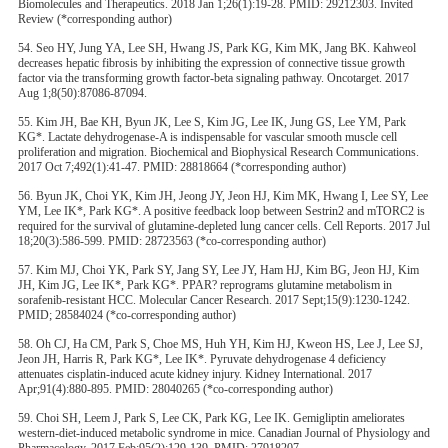
Biomolecules and Therapeutics. 2018 Jan 1;26(1):19-28. PMID: 29212303. Invited
Review (*corresponding author)
54. Seo HY, Jung YA, Lee SH, Hwang JS, Park KG, Kim MK, Jang BK. Kahweol
decreases hepatic fibrosis by inhibiting the expression of connective tissue growth
factor via the transforming growth factor-beta signaling pathway. Oncotarget. 2017
Aug 1;8(50):87086-87094.
55. Kim JH, Bae KH, Byun JK, Lee S, Kim JG, Lee IK, Jung GS, Lee YM, Park
KG*. Lactate dehydrogenase-A is indispensable for vascular smooth muscle cell
proliferation and migration. Biochemical and Biophysical Research Communications.
2017 Oct 7;492(1):41-47. PMID: 28818664 (*corresponding author)
56. Byun JK, Choi YK, Kim JH, Jeong JY, Jeon HJ, Kim MK, Hwang I, Lee SY, Lee
YM, Lee IK*, Park KG*. A positive feedback loop between Sestrin2 and mTORC2 is
required for the survival of glutamine-depleted lung cancer cells. Cell Reports. 2017 Jul
18;20(3):586-599. PMID: 28723563 (*co-corresponding author)
57. Kim MJ, Choi YK, Park SY, Jang SY, Lee JY, Ham HJ, Kim BG, Jeon HJ, Kim
JH, Kim JG, Lee IK*, Park KG*. PPAR? reprograms glutamine metabolism in
sorafenib-resistant HCC. Molecular Cancer Research. 2017 Sept;15(9):1230-1242.
PMID; 28584024 (*co-corresponding author)
58. Oh CJ, Ha CM, Park S, Choe MS, Huh YH, Kim HJ, Kweon HS, Lee J, Lee SJ,
Jeon JH, Harris R, Park KG*, Lee IK*. Pyruvate dehydrogenase 4 deficiency
attenuates cisplatin-induced acute kidney injury. Kidney International. 2017
Apr;91(4):880-895. PMID: 28040265 (*co-corresponding author)
59. Choi SH, Leem J, Park S, Lee CK, Park KG, Lee IK. Gemigliptin ameliorates
western-diet-induced metabolic syndrome in mice. Canadian Journal of Physiology and