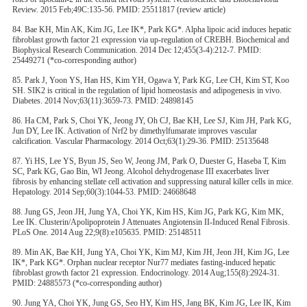
Review. 2015 Feb;49C:135-56. PMID: 25511817 (review article)
84. Bae KH, Min AK, Kim JG, Lee IK*, Park KG*. Alpha lipoic acid induces hepatic
fibroblast growth factor 21 expression via up-regulation of CREBH. Biochemical and
Biophysical Research Communication. 2014 Dec 12;455(3-4):212-7. PMID:
25449271 (*co-corresponding author)
85. Park J, Yoon YS, Han HS, Kim YH, Ogawa Y, Park KG, Lee CH, Kim ST, Koo
SH. SIK2 is critical in the regulation of lipid homeostasis and adipogenesis in vivo.
Diabetes. 2014 Nov;63(11):3659-73. PMID: 24898145
86. Ha CM, Park S, Choi YK, Jeong JY, Oh CJ, Bae KH, Lee SJ, Kim JH, Park KG,
Jun DY, Lee IK. Activation of Nrf2 by dimethylfumarate improves vascular
calcification. Vascular Pharmacology. 2014 Oct;63(1):29-36. PMID: 25135648
87. Yi HS, Lee YS, Byun JS, Seo W, Jeong JM, Park O, Duester G, Haseba T, Kim
SC, Park KG, Gao Bin, WI Jeong. Alcohol dehydrogenase III exacerbates liver
fibrosis by enhancing stellate cell activation and suppressing natural killer cells in mice.
Hepatology. 2014 Sep;60(3):1044-53. PMID: 24668648
88. Jung GS, Jeon JH, Jung YA, Choi YK, Kim HS, Kim JG, Park KG, Kim MK,
Lee IK. Clusterin/Apolipoprotein J Attenuates Angiotensin II-Induced Renal Fibrosis.
PLoS One. 2014 Aug 22;9(8):e105635. PMID: 25148511
89. Min AK, Bae KH, Jung YA, Choi YK, Kim MJ, Kim JH, Jeon JH, Kim JG, Lee
IK*, Park KG*. Orphan nuclear receptor Nur77 mediates fasting-induced hepatic
fibroblast growth factor 21 expression. Endocrinology. 2014 Aug;155(8):2924-31.
PMID: 24885573 (*co-corresponding author)
90. Jung YA, Choi YK, Jung GS, Seo HY, Kim HS, Jang BK, Kim JG, Lee IK, Kim