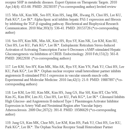
receptor SHP in metabolic diseases. Expert Opinion on Therapeutic Targets. 2010
Apr;14(4): 453-66. PMID: 20230197 (*co-corresponding author) Invited review
115. Min AK, Kim MK, Seo HY, Kim HS, Jang BK, Hwang JS, Choi HS, Lee KU,
Park KG*, Lee IK*. Alpha-lipoic acid inhibits hepatic PAI-1 expression and fibrosis
by inhibiting the TGF-β signaling pathway. Biochemical and Biophysical Research
Communication. 2010 Mar;393(3): 536-41. PMID: 20153726 (*co-corresponding
author)
116. Seo HY, Kim MK, Min AK, Kim HS, Ryu SY, Kim NK, Lee KM, Kim HJ,
Choi HS, Lee KU, Park KG*, Lee IK*. Endoplasmic Reticulum Stress-Induced
Activation of Activating Transcription Factor 6 Decreases cAMP-stimulated Hepatic
Gluconeogenesis via Inhibition of CREB. Endocrinology. 2010 Feb;151(2): 561-8.
PMID: 20022930 (*co-corresponding authors)
117. Lee KM, Seo HY, Kim MK, Min AK, Ryu SY, Kim YN, Park YJ, Choi HS, Lee
KU, Park KG*, Lee IK*. Orphan nuclear receptor small heterodimer partner inhibits
angiotensin II-stimulated PAI-1 expression in vascular smooth muscle cells.
Experimental and Molecular Medicine. 2010 Jan;42(1): 21-9. PMID: 19887897 (*co-
corresponding authors)
118. Lee KM, Lee HJ, Kim MK, Kim HS, Jung GS, Hur SH, Kim HT, Cho WH,
Kim JG, Kim BW, Lim JO, Choi HS, Lee KU, Park KG*, Lee IK*. Cilostazol Inhibits
High Glucose- and Angiotensin II-induced Type 1 Plasminogen Activator Inhibitor
Expression in Artery Wall and Neointimal Region after Vascular Injury.
Atherosclerosis. 2009 Dec;207(2): 391-8. PMID: 19586629 (*co-corresponding
author)
119. Jung GS, Kim MK, Choe MS, Lee KM, Kim HS, Park YJ, Choi HS, Lee KU,
Park KG*, Lee IK*. The Orphan Nuclear Receptor Small Heterodimer Partner