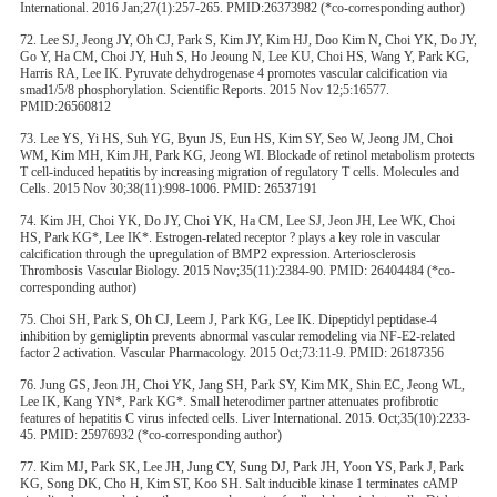
International. 2016 Jan;27(1):257-265. PMID:26373982 (*co-corresponding author)
72. Lee SJ, Jeong JY, Oh CJ, Park S, Kim JY, Kim HJ, Doo Kim N, Choi YK, Do JY,
Go Y, Ha CM, Choi JY, Huh S, Ho Jeoung N, Lee KU, Choi HS, Wang Y, Park KG,
Harris RA, Lee IK. Pyruvate dehydrogenase 4 promotes vascular calcification via
smad1/5/8 phosphorylation. Scientific Reports. 2015 Nov 12;5:16577.
PMID:26560812
73. Lee YS, Yi HS, Suh YG, Byun JS, Eun HS, Kim SY, Seo W, Jeong JM, Choi
WM, Kim MH, Kim JH, Park KG, Jeong WI. Blockade of retinol metabolism protects
T cell-induced hepatitis by increasing migration of regulatory T cells. Molecules and
Cells. 2015 Nov 30;38(11):998-1006. PMID: 26537191
74. Kim JH, Choi YK, Do JY, Choi YK, Ha CM, Lee SJ, Jeon JH, Lee WK, Choi
HS, Park KG*, Lee IK*. Estrogen-related receptor ? plays a key role in vascular
calcification through the upregulation of BMP2 expression. Arteriosclerosis
Thrombosis Vascular Biology. 2015 Nov;35(11):2384-90. PMID: 26404484 (*co-
corresponding author)
75. Choi SH, Park S, Oh CJ, Leem J, Park KG, Lee IK. Dipeptidyl peptidase-4
inhibition by gemigliptin prevents abnormal vascular remodeling via NF-E2-related
factor 2 activation. Vascular Pharmacology. 2015 Oct;73:11-9. PMID: 26187356
76. Jung GS, Jeon JH, Choi YK, Jang SH, Park SY, Kim MK, Shin EC, Jeong WL,
Lee IK, Kang YN*, Park KG*. Small heterodimer partner attenuates profibrotic
features of hepatitis C virus infected cells. Liver International. 2015. Oct;35(10):2233-
45. PMID: 25976932 (*co-corresponding author)
77. Kim MJ, Park SK, Lee JH, Jung CY, Sung DJ, Park JH, Yoon YS, Park J, Park
KG, Song DK, Cho H, Kim ST, Koo SH. Salt inducible kinase 1 terminates cAMP