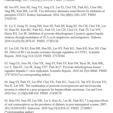
Pharmacology. 2017 Feb;95(2):129-139. PMID: 27918207
60. Seo HY, Jeon JH, Jung YA, Jung GS, Lee EJ, Choi YK, Park KG, Choe MS,
Jang BK, Kim MK, Lee IK. Fyn deficiency attenuates renal fibrosis by inhibition of
phosphor-STAT3. Kidney International. 2016. Dec;90(6):1285-1297. PMID
27616741
61. Go Y, Jeong JY, Jeong NH, Jeon JH, Park BY, Kang HJ, Ha CM, Choi YK, Lee
SJ, Ham HJ, Kim BG, Park KG, Park SY, Lee CH, Choi CS, Park TS, Lee WN,
Harris RA, Lee IK. Inhibition of pyruvate dehydrogenase 2 protects against hepatic
steatosis through modulation of TCA cycle anaplerosis and ketogenesis. Diabetes.
2016 Oct;65(10):2876-87. PMID: 27385159
62. Lee GH, Oh KJ, Kim HR, Han HS, Lee HY, Park KG, Nam KH, Koo SH, Chae
HJ. Effect of BI-1 on insulin resistance through regulation of CYPE1. Scientific
Reports. 2016 Aug 31;6:32229. PMID: 27576594
63. Jung GS, Jeon JH, Choi YK, Jang SY, Park SY, Kim SW, Byun JK, Kim MK,
Lee S, Shin EC, Lee IK, Kang YN*, Park KG*. Pyruvate dehydrogenase kinase
regulates hepatitis C virus replication. Scientific Reports. 2016 Jul 29;6:30846. PMID:
27471054 (*co-corresponding author)
64. Jang SY, Park SY, Lee HW, Choi YK, Park KG, Yoon GS, Tak WY, Kweon YO,
Hur K, Lee WK. The combination of periostin overexpression and microvascular
invasion is related to a poor prognosis for hepatocellular carcinoma. Gut and Liver.
2016 Nov 15;10(6):948-954. PMID: 27458178
65. Kim SW, Jeon JH, Lee WK, Lee S, Kim JG, Lee IK, Park KG.* Long-term effects
of oral contraceptives on the prevalence of diabetes in post-menopausal women: 2007-
2012 KNHANES. Endocrine. 2016 Sep;53(3):816-22. PMID: 27160817
(*corresponding author)