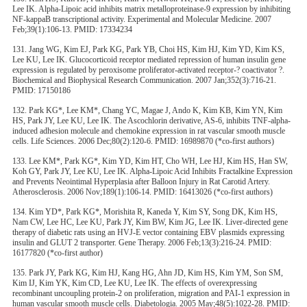
Lee IK. Alpha-Lipoic acid inhibits matrix metalloproteinase-9 expression by inhibiting
NF-kappaB transcriptional activity. Experimental and Molecular Medicine. 2007
Feb;39(1):106-13. PMID: 17334234
131. Jang WG, Kim EJ, Park KG, Park YB, Choi HS, Kim HJ, Kim YD, Kim KS,
Lee KU, Lee IK. Glucocorticoid receptor mediated repression of human insulin gene
expression is regulated by peroxisome proliferator-activated receptor-? coactivator ?.
Biochemical and Biophysical Research Communication. 2007 Jan;352(3):716-21.
PMID: 17150186
132. Park KG*, Lee KM*, Chang YC, Magae J, Ando K, Kim KB, Kim YN, Kim
HS, Park JY, Lee KU, Lee IK. The Ascochlorin derivative, AS-6, inhibits TNF-alpha-
induced adhesion molecule and chemokine expression in rat vascular smooth muscle
cells. Life Sciences. 2006 Dec;80(2):120-6. PMID: 16989870 (*co-first authors)
133. Lee KM*, Park KG*, Kim YD, Kim HT, Cho WH, Lee HJ, Kim HS, Han SW,
Koh GY, Park JY, Lee KU, Lee IK. Alpha-Lipoic Acid Inhibits Fractalkine Expression
and Prevents Neointimal Hyperplasia after Balloon Injury in Rat Carotid Artery.
Atherosclerosis. 2006 Nov;189(1):106-14. PMID: 16413026 (*co-first authors)
134. Kim YD*, Park KG*, Morishita R, Kaneda Y, Kim SY, Song DK, Kim HS,
Nam CW, Lee HC, Lee KU, Park JY, Kim BW, Kim JG, Lee IK. Liver-directed gene
therapy of diabetic rats using an HVJ-E vector containing EBV plasmids expressing
insulin and GLUT 2 transporter. Gene Therapy. 2006 Feb;13(3):216-24. PMID:
16177820 (*co-first author)
135. Park JY, Park KG, Kim HJ, Kang HG, Ahn JD, Kim HS, Kim YM, Son SM,
Kim IJ, Kim YK, Kim CD, Lee KU, Lee IK. The effects of overexpressing
recombinant uncoupling protein-2 on proliferation, migration and PAI-1 expression in
human vascular smooth muscle cells. Diabetologia. 2005 May;48(5):1022-28. PMID: