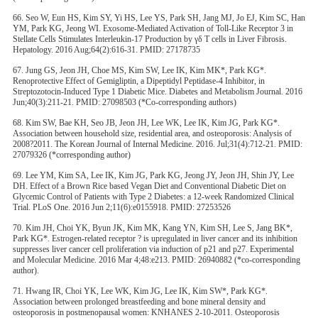
66. Seo W, Eun HS, Kim SY, Yi HS, Lee YS, Park SH, Jang MJ, Jo EJ, Kim SC, Han
YM, Park KG, Jeong WI. Exosome-Mediated Activation of Toll-Like Receptor 3 in
Stellate Cells Stimulates Interleukin-17 Production by γδ T cells in Liver Fibrosis.
Hepatology. 2016 Aug;64(2):616-31. PMID: 27178735
67. Jung GS, Jeon JH, Choe MS, Kim SW, Lee IK, Kim MK*, Park KG*.
Renoprotective Effect of Gemigliptin, a Dipeptidyl Peptidase-4 Inhibitor, in
Streptozotocin-Induced Type 1 Diabetic Mice. Diabetes and Metabolism Journal. 2016
Jun;40(3):211-21. PMID: 27098503 (*Co-corresponding authors)
68. Kim SW, Bae KH, Seo JB, Jeon JH, Lee WK, Lee IK, Kim JG, Park KG*.
Association between household size, residential area, and osteoporosis: Analysis of
2008?2011. The Korean Journal of Internal Medicine. 2016. Jul;31(4):712-21. PMID:
27079326 (*corresponding author)
69. Lee YM, Kim SA, Lee IK, Kim JG, Park KG, Jeong JY, Jeon JH, Shin JY, Lee
DH. Effect of a Brown Rice based Vegan Diet and Conventional Diabetic Diet on
Glycemic Control of Patients with Type 2 Diabetes: a 12-week Randomized Clinical
Trial. PLoS One. 2016 Jun 2;11(6):e0155918. PMID: 27253526
70. Kim JH, Choi YK, Byun JK, Kim MK, Kang YN, Kim SH, Lee S, Jang BK*,
Park KG*. Estrogen-related receptor ? is upregulated in liver cancer and its inhibition
suppresses liver cancer cell proliferation via induction of p21 and p27. Experimental
and Molecular Medicine. 2016 Mar 4;48:e213. PMID: 26940882 (*co-corresponding
author).
71. Hwang IR, Choi YK, Lee WK, Kim JG, Lee IK, Kim SW*, Park KG*.
Association between prolonged breastfeeding and bone mineral density and
osteoporosis in postmenopausal women: KNHANES 2-10-2011. Osteoporosis