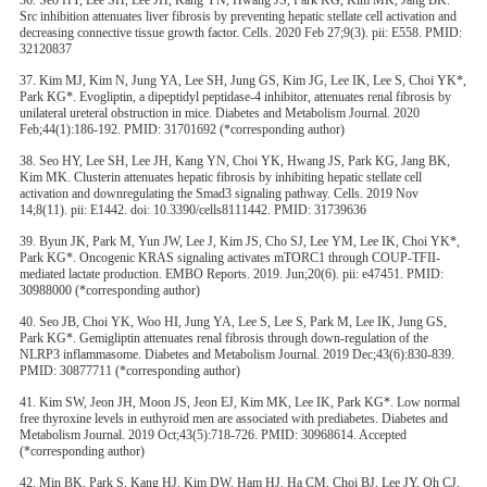
36. Seo HY, Lee SH, Lee JH, Kang YN, Hwang JS, Park KG, Kim MK, Jang BK.
Src inhibition attenuates liver fibrosis by preventing hepatic stellate cell activation and
decreasing connective tissue growth factor. Cells. 2020 Feb 27;9(3). pii: E558. PMID:
32120837
37. Kim MJ, Kim N, Jung YA, Lee SH, Jung GS, Kim JG, Lee IK, Lee S, Choi YK*,
Park KG*. Evogliptin, a dipeptidyl peptidase-4 inhibitor, attenuates renal fibrosis by
unilateral ureteral obstruction in mice. Diabetes and Metabolism Journal. 2020
Feb;44(1):186-192. PMID: 31701692 (*corresponding author)
38. Seo HY, Lee SH, Lee JH, Kang YN, Choi YK, Hwang JS, Park KG, Jang BK,
Kim MK. Clusterin attenuates hepatic fibrosis by inhibiting hepatic stellate cell
activation and downregulating the Smad3 signaling pathway. Cells. 2019 Nov
14;8(11). pii: E1442. doi: 10.3390/cells8111442. PMID: 31739636
39. Byun JK, Park M, Yun JW, Lee J, Kim JS, Cho SJ, Lee YM, Lee IK, Choi YK*,
Park KG*. Oncogenic KRAS signaling activates mTORC1 through COUP-TFII-
mediated lactate production. EMBO Reports. 2019. Jun;20(6). pii: e47451. PMID:
30988000 (*corresponding author)
40. Seo JB, Choi YK, Woo HI, Jung YA, Lee S, Lee S, Park M, Lee IK, Jung GS,
Park KG*. Gemigliptin attenuates renal fibrosis through down-regulation of the
NLRP3 inflammasome. Diabetes and Metabolism Journal. 2019 Dec;43(6):830-839.
PMID: 30877711 (*corresponding author)
41. Kim SW, Jeon JH, Moon JS, Jeon EJ, Kim MK, Lee IK, Park KG*. Low normal
free thyroxine levels in euthyroid men are associated with prediabetes. Diabetes and
Metabolism Journal. 2019 Oct;43(5):718-726. PMID: 30968614. Accepted
(*corresponding author)
42. Min BK, Park S, Kang HJ, Kim DW, Ham HJ, Ha CM, Choi BJ, Lee JY, Oh CJ,