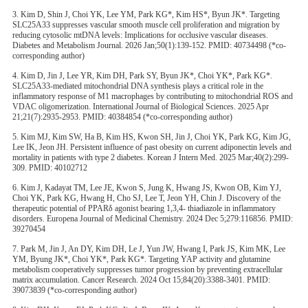
3. Kim D, Shin J, Choi YK, Lee YM, Park KG*, Kim HS*, Byun JK*. Targeting
SLC25A33 suppresses vascular smooth muscle cell proliferation and migration by
reducing cytosolic mtDNA levels: Implications for occlusive vascular diseases.
Diabetes and Metabolism Journal. 2026 Jan;50(1):139-152. PMID: 40734498 (*co-
corresponding author)
4. Kim D, Jin J, Lee YR, Kim DH, Park SY, Byun JK*, Choi YK*, Park KG*.
SLC25A33-mediated mitochondrial DNA synthesis plays a critical role in the
inflammatory response of M1 macrophages by contributing to mitochondrial ROS and
VDAC oligomerization. International Journal of Biological Sciences. 2025 Apr
21;21(7):2935-2953. PMID: 40384854 (*co-corresponding author)
5. Kim MJ, Kim SW, Ha B, Kim HS, Kwon SH, Jin J, Choi YK, Park KG, Kim JG,
Lee IK, Jeon JH. Persistent influence of past obesity on current adiponectin levels and
mortality in patients with type 2 diabetes. Korean J Intern Med. 2025 Mar;40(2):299-
309. PMID: 40102712
6. Kim J, Kadayat TM, Lee JE, Kwon S, Jung K, Hwang JS, Kwon OB, Kim YJ,
Choi YK, Park KG, Hwang H, Cho SJ, Lee T, Jeon YH, Chin J. Discovery of the
therapeutic potential of PPARδ agonist bearing 1,3,4- thiadiazole in inflammatory
disorders. Europena Journal of Medicinal Chemistry. 2024 Dec 5;279:116856. PMID:
39270454
7. Park M, Jin J, An DY, Kim DH, Le J, Yun JW, Hwang I, Park JS, Kim MK, Lee
YM, Byung JK*, Choi YK*, Park KG*. Targeting YAP activity and glutamine
metabolism cooperatively suppresses tumor progression by preventing extracellular
matrix accumulation. Cancer Research. 2024 Oct 15;84(20):3388-3401. PMID:
39073839 (*co-corresponding author)