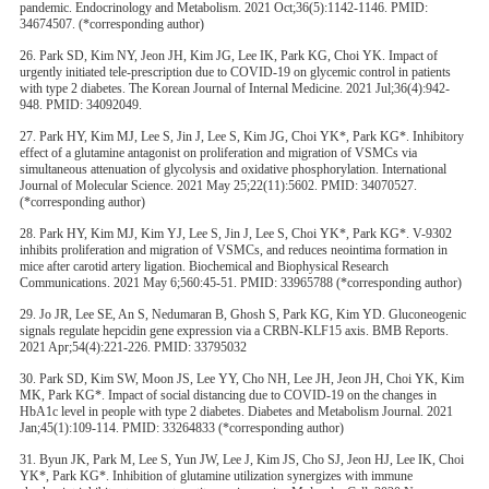
pandemic. Endocrinology and Metabolism. 2021 Oct;36(5):1142-1146. PMID:
34674507. (*corresponding author)
26. Park SD, Kim NY, Jeon JH, Kim JG, Lee IK, Park KG, Choi YK. Impact of
urgently initiated tele-prescription due to COVID-19 on glycemic control in patients
with type 2 diabetes. The Korean Journal of Internal Medicine. 2021 Jul;36(4):942-
948. PMID: 34092049.
27. Park HY, Kim MJ, Lee S, Jin J, Lee S, Kim JG, Choi YK*, Park KG*. Inhibitory
effect of a glutamine antagonist on proliferation and migration of VSMCs via
simultaneous attenuation of glycolysis and oxidative phosphorylation. International
Journal of Molecular Science. 2021 May 25;22(11):5602. PMID: 34070527.
(*corresponding author)
28. Park HY, Kim MJ, Kim YJ, Lee S, Jin J, Lee S, Choi YK*, Park KG*. V-9302
inhibits proliferation and migration of VSMCs, and reduces neointima formation in
mice after carotid artery ligation. Biochemical and Biophysical Research
Communications. 2021 May 6;560:45-51. PMID: 33965788 (*corresponding author)
29. Jo JR, Lee SE, An S, Nedumaran B, Ghosh S, Park KG, Kim YD. Gluconeogenic
signals regulate hepcidin gene expression via a CRBN-KLF15 axis. BMB Reports.
2021 Apr;54(4):221-226. PMID: 33795032
30. Park SD, Kim SW, Moon JS, Lee YY, Cho NH, Lee JH, Jeon JH, Choi YK, Kim
MK, Park KG*. Impact of social distancing due to COVID-19 on the changes in
HbA1c level in people with type 2 diabetes. Diabetes and Metabolism Journal. 2021
Jan;45(1):109-114. PMID: 33264833 (*corresponding author)
31. Byun JK, Park M, Lee S, Yun JW, Lee J, Kim JS, Cho SJ, Jeon HJ, Lee IK, Choi
YK*, Park KG*. Inhibition of glutamine utilization synergizes with immune