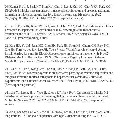
20. Kumar S, Jin J, Park HY, Kim MJ, Chin J, Lee S, Kim JG, Choi YK*, Park KG*.
DN200434 inhibits vascular smooth muscle cell proliferation and prevents neointima
formation in mice after carotid ligation. Endocrinology and Metabolism. 2022
Oct;37(5):800-809. PMID: 36168774 (*corresponding author)
21. Lee S, Byun JK, Kim NY, Jin J, Woo H, Choi YK*, Park KG*. Melatonin inhibits
glycolysis in hepatocellular carcinoma cells by downregulating mitochondrial
respiration and mTORC1 activity. BMB Reports. 2022. Sep;55(9):459-464. PMID
35651333 (*corresponding author)
22. Kim HS, Yu JM, Jang HC, Choi EK, Park JH, Shon HS, Chung CH, Park KG,
Cho JH, Kim W, Lee KH, Lee JH, Yoo SJ. Real-World Analysis of Rapid-Acting
Insulin Analog Use and Its Blood Glucose Lowering Effect in Patients with Type 2
Diabetes Mellitus: Results from PASSION Disease Registry in Korea. Diabetes
Metabolic Syndrome and Obesity. 2022 May 11;15:1495-1503. PMID: 35591905
23. Byun JK, Lee S, Kang GW, Lee YR, Park SY, Song IS, Yun JW, Lee J, Choi
YK*, Park KG*. Macropinoycotis is an alternative pathway of cysteine acquisition and
mitigates sorafenib-induced ferroptosis in hepatocellular carcinoma. Journal of
Experimental and Clinical Cancer Research. 2022 Mar 14;41(1):98. PMID: 35287706.
(*corresponding author)
24. Kim YJ, Lee S, Jin J, Woo H, Choi YK*, Park KG*. Cassiaside C inhibits M1
polarization of macrophages by downregulating glycolysis. International Journal of
Molecular Science. 2022 Feb 1;23(3):1696. PMID: 35163619. (*corresponding
author)
25. Jin J, Lee SW, Lee WK, Jeon JH, Kim JG, Lee IK, Choi YK*, Park KG*. Year-
long trend in HbA1c levels in patients with type 2 diabetes during the COVID-19