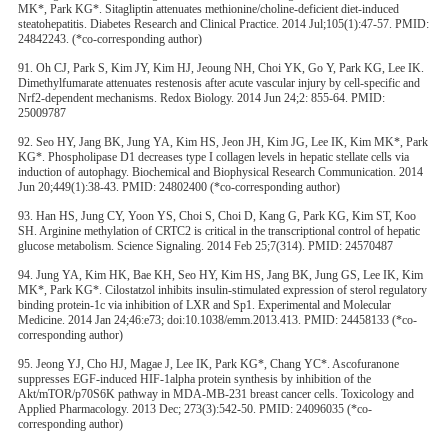
MK*, Park KG*. Sitagliptin attenuates methionine/choline-deficient diet-induced
steatohepatitis. Diabetes Research and Clinical Practice. 2014 Jul;105(1):47-57. PMID:
24842243. (*co-corresponding author)
91. Oh CJ, Park S, Kim JY, Kim HJ, Jeoung NH, Choi YK, Go Y, Park KG, Lee IK.
Dimethylfumarate attenuates restenosis after acute vascular injury by cell-specific and
Nrf2-dependent mechanisms. Redox Biology. 2014 Jun 24;2: 855-64. PMID:
25009787
92. Seo HY, Jang BK, Jung YA, Kim HS, Jeon JH, Kim JG, Lee IK, Kim MK*, Park
KG*. Phospholipase D1 decreases type I collagen levels in hepatic stellate cells via
induction of autophagy. Biochemical and Biophysical Research Communication. 2014
Jun 20;449(1):38-43. PMID: 24802400 (*co-corresponding author)
93. Han HS, Jung CY, Yoon YS, Choi S, Choi D, Kang G, Park KG, Kim ST, Koo
SH. Arginine methylation of CRTC2 is critical in the transcriptional control of hepatic
glucose metabolism. Science Signaling. 2014 Feb 25;7(314). PMID: 24570487
94. Jung YA, Kim HK, Bae KH, Seo HY, Kim HS, Jang BK, Jung GS, Lee IK, Kim
MK*, Park KG*. Cilostatzol inhibits insulin-stimulated expression of sterol regulatory
binding protein-1c via inhibition of LXR and Sp1. Experimental and Molecular
Medicine. 2014 Jan 24;46:e73; doi:10.1038/emm.2013.413. PMID: 24458133 (*co-
corresponding author)
95. Jeong YJ, Cho HJ, Magae J, Lee IK, Park KG*, Chang YC*. Ascofuranone
suppresses EGF-induced HIF-1alpha protein synthesis by inhibition of the
Akt/mTOR/p70S6K pathway in MDA-MB-231 breast cancer cells. Toxicology and
Applied Pharmacology. 2013 Dec; 273(3):542-50. PMID: 24096035 (*co-
corresponding author)