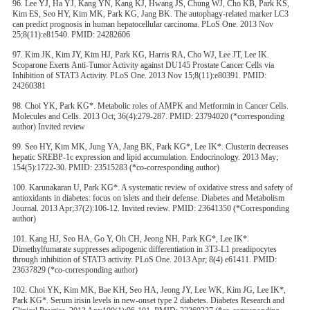
96. Lee YJ, Ha YJ, Kang YN, Kang KJ, Hwang JS, Chung WJ, Cho KB, Park KS,
Kim ES, Seo HY, Kim MK, Park KG, Jang BK. The autophagy-related marker LC3
can predict prognosis in human hepatocellular carcinoma. PLoS One. 2013 Nov
25;8(11):e81540. PMID: 24282606
97. Kim JK, Kim JY, Kim HJ, Park KG, Harris RA, Cho WJ, Lee JT, Lee IK.
Scoparone Exerts Anti-Tumor Activity against DU145 Prostate Cancer Cells via
Inhibition of STAT3 Activity. PLoS One. 2013 Nov 15;8(11):e80391. PMID:
24260381
98. Choi YK, Park KG*. Metabolic roles of AMPK and Metformin in Cancer Cells.
Molecules and Cells. 2013 Oct; 36(4):279-287. PMID: 23794020 (*corresponding
author) Invited review
99. Seo HY, Kim MK, Jung YA, Jang BK, Park KG*, Lee IK*. Clusterin decreases
hepatic SREBP-1c expression and lipid accumulation. Endocrinology. 2013 May;
154(5):1722-30. PMID: 23515283 (*co-corresponding author)
100. Karunakaran U, Park KG*. A systematic review of oxidative stress and safety of
antioxidants in diabetes: focus on islets and their defense. Diabetes and Metabolism
Journal. 2013 Apr;37(2):106-12. Invited review. PMID: 23641350 (*Corresponding
author)
101. Kang HJ, Seo HA, Go Y, Oh CH, Jeong NH, Park KG*, Lee IK*.
Dimethylfumarate suppresses adipogenic differentiation in 3T3-L1 preadipocytes
through inhibition of STAT3 activity. PLoS One. 2013 Apr; 8(4) e61411. PMID:
23637829 (*co-corresponding author)
102. Choi YK, Kim MK, Bae KH, Seo HA, Jeong JY, Lee WK, Kim JG, Lee IK*,
Park KG*. Serum irisin levels in new-onset type 2 diabetes. Diabetes Research and