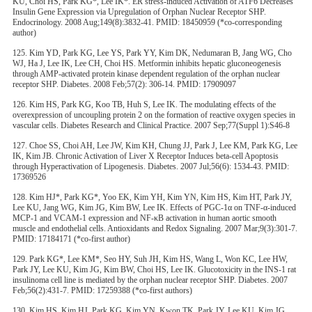
KU, Choi HS, Park KG*, Lee IK*. ER stress-induced Activation of ATF6 Decreases
Insulin Gene Expression via Upregulation of Orphan Nuclear Receptor SHP.
Endocrinology. 2008 Aug;149(8):3832-41. PMID: 18450959 (*co-corresponding
author)
125. Kim YD, Park KG, Lee YS, Park YY, Kim DK, Nedumaran B, Jang WG, Cho
WJ, Ha J, Lee IK, Lee CH, Choi HS. Metformin inhibits hepatic gluconeogenesis
through AMP-activated protein kinase dependent regulation of the orphan nuclear
receptor SHP. Diabetes. 2008 Feb;57(2): 306-14. PMID: 17909097
126. Kim HS, Park KG, Koo TB, Huh S, Lee IK. The modulating effects of the
overexpression of uncoupling protein 2 on the formation of reactive oxygen species in
vascular cells. Diabetes Research and Clinical Practice. 2007 Sep;77(Suppl 1):S46-8
127. Choe SS, Choi AH, Lee JW, Kim KH, Chung JJ, Park J, Lee KM, Park KG, Lee
IK, Kim JB. Chronic Activation of Liver X Receptor Induces beta-cell Apoptosis
through Hyperactivation of Lipogenesis. Diabetes. 2007 Jul;56(6): 1534-43. PMID:
17369526
128. Kim HJ*, Park KG*, Yoo EK, Kim YH, Kim YN, Kim HS, Kim HT, Park JY,
Lee KU, Jang WG, Kim JG, Kim BW, Lee IK. Effects of PGC-1α on TNF-α-induced
MCP-1 and VCAM-1 expression and NF-κB activation in human aortic smooth
muscle and endothelial cells. Antioxidants and Redox Signaling. 2007 Mar;9(3):301-7.
PMID: 17184171 (*co-first author)
129. Park KG*, Lee KM*, Seo HY, Suh JH, Kim HS, Wang L, Won KC, Lee HW,
Park JY, Lee KU, Kim JG, Kim BW, Choi HS, Lee IK. Glucotoxicity in the INS-1 rat
insulinoma cell line is mediated by the orphan nuclear receptor SHP. Diabetes. 2007
Feb;56(2):431-7. PMID: 17259388 (*co-first authors)
130. Kim HS, Kim HJ, Park KG, Kim YN, Kwon TK, Park JY, Lee KU, Kim JG,