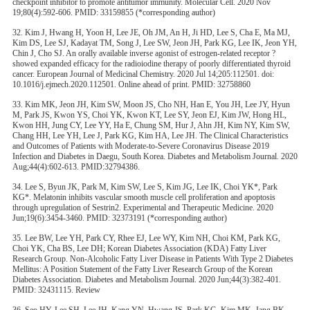
checkpoint inhibitor to promote antitumor immunity. Molecular Cell. 2020 Nov
19;80(4):592-606. PMID: 33159855 (*corresponding author)
32. Kim J, Hwang H, Yoon H, Lee JE, Oh JM, An H, Ji HD, Lee S, Cha E, Ma MJ,
Kim DS, Lee SJ, Kadayat TM, Song J, Lee SW, Jeon JH, Park KG, Lee IK, Jeon YH,
Chin J, Cho SJ. An orally available inverse agonist of estrogen-related receptor ?
showed expanded efficacy for the radioiodine therapy of poorly differentiated thyroid
cancer. European Journal of Medicinal Chemistry. 2020 Jul 14;205:112501. doi:
10.1016/j.ejmech.2020.112501. Online ahead of print. PMID: 32758860
33. Kim MK, Jeon JH, Kim SW, Moon JS, Cho NH, Han E, You JH, Lee JY, Hyun
M, Park JS, Kwon YS, Choi YK, Kwon KT, Lee SY, Jeon EJ, Kim JW, Hong HL,
Kwon HH, Jung CY, Lee YY, Ha E, Chung SM, Hur J, Ahn JH, Kim NY, Kim SW,
Chang HH, Lee YH, Lee J, Park KG, Kim HA, Lee JH. The Clinical Characteristics
and Outcomes of Patients with Moderate-to-Severe Coronavirus Disease 2019
Infection and Diabetes in Daegu, South Korea. Diabetes and Metabolism Journal. 2020
Aug;44(4):602-613. PMID:32794386.
34. Lee S, Byun JK, Park M, Kim SW, Lee S, Kim JG, Lee IK, Choi YK*, Park
KG*. Melatonin inhibits vascular smooth muscle cell proliferation and apoptosis
through upregulation of Sestrin2. Experimental and Therapeutic Medicine. 2020
Jun;19(6):3454-3460. PMID: 32373191 (*corresponding author)
35. Lee BW, Lee YH, Park CY, Rhee EJ, Lee WY, Kim NH, Choi KM, Park KG,
Choi YK, Cha BS, Lee DH; Korean Diabetes Association (KDA) Fatty Liver
Research Group. Non-Alcoholic Fatty Liver Disease in Patients With Type 2 Diabetes
Mellitus: A Position Statement of the Fatty Liver Research Group of the Korean
Diabetes Association. Diabetes and Metabolism Journal. 2020 Jun;44(3):382-401.
PMID: 32431115. Review