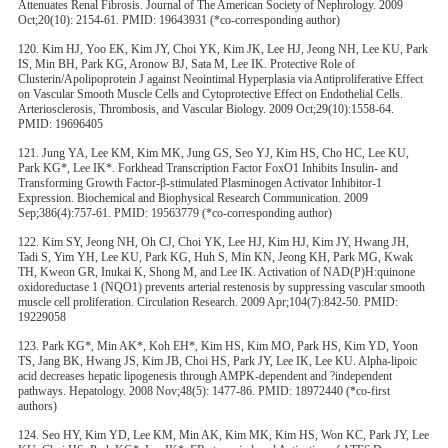
Attenuates Renal Fibrosis. Journal of The American Society of Nephrology. 2009
Oct;20(10): 2154-61. PMID: 19643931 (*co-corresponding author)
120. Kim HJ, Yoo EK, Kim JY, Choi YK, Kim JK, Lee HJ, Jeong NH, Lee KU, Park
IS, Min BH, Park KG, Aronow BJ, Sata M, Lee IK. Protective Role of
Clusterin/Apolipoprotein J against Neointimal Hyperplasia via Antiproliferative Effect
on Vascular Smooth Muscle Cells and Cytoprotective Effect on Endothelial Cells.
Arteriosclerosis, Thrombosis, and Vascular Biology. 2009 Oct;29(10):1558-64.
PMID: 19696405
121. Jung YA, Lee KM, Kim MK, Jung GS, Seo YJ, Kim HS, Cho HC, Lee KU,
Park KG*, Lee IK*. Forkhead Transcription Factor FoxO1 Inhibits Insulin- and
Transforming Growth Factor-β-stimulated Plasminogen Activator Inhibitor-1
Expression. Biochemical and Biophysical Research Communication. 2009
Sep;386(4):757-61. PMID: 19563779 (*co-corresponding author)
122. Kim SY, Jeong NH, Oh CJ, Choi YK, Lee HJ, Kim HJ, Kim JY, Hwang JH,
Tadi S, Yim YH, Lee KU, Park KG, Huh S, Min KN, Jeong KH, Park MG, Kwak
TH, Kweon GR, Inukai K, Shong M, and Lee IK. Activation of NAD(P)H:quinone
oxidoreductase 1 (NQO1) prevents arterial restenosis by suppressing vascular smooth
muscle cell proliferation. Circulation Research. 2009 Apr;104(7):842-50. PMID:
19229058
123. Park KG*, Min AK*, Koh EH*, Kim HS, Kim MO, Park HS, Kim YD, Yoon
TS, Jang BK, Hwang JS, Kim JB, Choi HS, Park JY, Lee IK, Lee KU. Alpha-lipoic
acid decreases hepatic lipogenesis through AMPK-dependent and ?independent
pathways. Hepatology. 2008 Nov;48(5): 1477-86. PMID: 18972440 (*co-first
authors)
124. Seo HY, Kim YD, Lee KM, Min AK, Kim MK, Kim HS, Won KC, Park JY, Lee