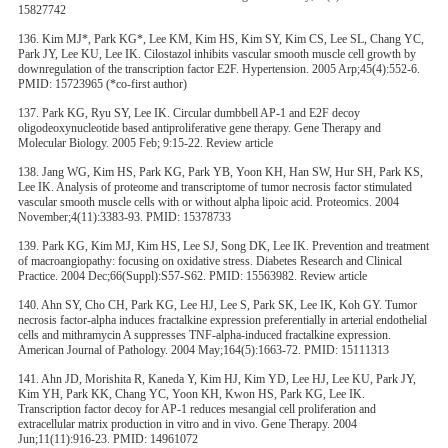
15827742
136. Kim MJ*, Park KG*, Lee KM, Kim HS, Kim SY, Kim CS, Lee SL, Chang YC,
Park JY, Lee KU, Lee IK. Cilostazol inhibits vascular smooth muscle cell growth by
downregulation of the transcription factor E2F. Hypertension. 2005 Arp;45(4):552-6.
PMID: 15723965 (*co-first author)
137. Park KG, Ryu SY, Lee IK. Circular dumbbell AP-1 and E2F decoy
oligodeoxynucleotide based antiproliferative gene therapy. Gene Therapy and
Molecular Biology. 2005 Feb; 9:15-22. Review article
138. Jang WG, Kim HS, Park KG, Park YB, Yoon KH, Han SW, Hur SH, Park KS,
Lee IK. Analysis of proteome and transcriptome of tumor necrosis factor stimulated
vascular smooth muscle cells with or without alpha lipoic acid. Proteomics. 2004
November;4(11):3383-93. PMID: 15378733
139. Park KG, Kim MJ, Kim HS, Lee SJ, Song DK, Lee IK. Prevention and treatment
of macroangiopathy: focusing on oxidative stress. Diabetes Research and Clinical
Practice. 2004 Dec;66(Suppl):S57-S62. PMID: 15563982. Review article
140. Ahn SY, Cho CH, Park KG, Lee HJ, Lee S, Park SK, Lee IK, Koh GY. Tumor
necrosis factor-alpha induces fractalkine expression preferentially in arterial endothelial
cells and mithramycin A suppresses TNF-alpha-induced fractalkine expression.
American Journal of Pathology. 2004 May;164(5):1663-72. PMID: 15111313
141. Ahn JD, Morishita R, Kaneda Y, Kim HJ, Kim YD, Lee HJ, Lee KU, Park JY,
Kim YH, Park KK, Chang YC, Yoon KH, Kwon HS, Park KG, Lee IK.
Transcription factor decoy for AP-1 reduces mesangial cell proliferation and
extracellular matrix production in vitro and in vivo. Gene Therapy. 2004
Jun;11(11):916-23. PMID: 14961072