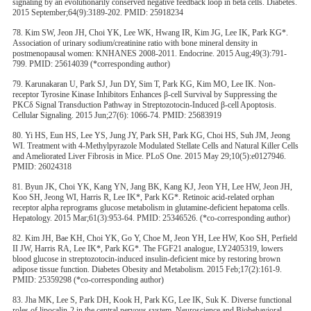
signaling by an evolutionarily conserved negative feedback loop in beta cells. Diabetes.
2015 September;64(9):3189-202. PMID: 25918234
78. Kim SW, Jeon JH, Choi YK, Lee WK, Hwang IR, Kim JG, Lee IK, Park KG*.
Association of urinary sodium/creatinine ratio with bone mineral density in
postmenopausal women: KNHANES 2008-2011. Endocrine. 2015 Aug;49(3):791-
799. PMID: 25614039 (*corresponding author)
79. Karunakaran U, Park SJ, Jun DY, Sim T, Park KG, Kim MO, Lee IK. Non-
receptor Tyrosine Kinase Inhibitors Enhances β-cell Survival by Suppressing the
PKCδ Signal Transduction Pathway in Streptozotocin-Induced β-cell Apoptosis.
Cellular Signaling. 2015 Jun;27(6): 1066-74. PMID: 25683919
80. Yi HS, Eun HS, Lee YS, Jung JY, Park SH, Park KG, Choi HS, Suh JM, Jeong
WI. Treatment with 4-Methylpyrazole Modulated Stellate Cells and Natural Killer Cells
and Ameliorated Liver Fibrosis in Mice. PLoS One. 2015 May 29;10(5):e0127946.
PMID: 26024318
81. Byun JK, Choi YK, Kang YN, Jang BK, Kang KJ, Jeon YH, Lee HW, Jeon JH,
Koo SH, Jeong WI, Harris R, Lee IK*, Park KG*. Retinoic acid-related orphan
receptor alpha reprograms glucose metabolism in glutamine-deficient hepatoma cells.
Hepatology. 2015 Mar;61(3):953-64. PMID: 25346526. (*co-corresponding author)
82. Kim JH, Bae KH, Choi YK, Go Y, Choe M, Jeon YH, Lee HW, Koo SH, Perfield
II JW, Harris RA, Lee IK*, Park KG*. The FGF21 analogue, LY2405319, lowers
blood glucose in streptozotocin-induced insulin-deficient mice by restoring brown
adipose tissue function. Diabetes Obesity and Metabolism. 2015 Feb;17(2):161-9.
PMID: 25359298 (*co-corresponding author)
83. Jha MK, Lee S, Park DH, Kook H, Park KG, Lee IK, Suk K. Diverse functional
roles of lipocalin-2 in the central nervous system. Neuroscience and Biobehavioral