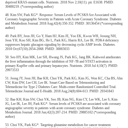
deprived KRAS-mutant cells. Nutrients. 2018 Nov 2;10(11). pii: E1638. PMID:
30400219. (*corresponding author)
48. Kim SW, Park KG*. Response: Serum Levels of PCSK9 Are Associated with
Coronary Angiographic Severity in Patients with Acute Coronary Syndrome. Diabetes
and Metabolism Journal. 2018 Aug;42(4):350-352. PMID: 30136454 (*corresponding
author)
49. Park BY, Jeon JH, Go Y, Ham HJ, Kim JE, Yoo EK, Kwon WH, Jeoung NH,
Jeon YH, Koo SH, Kim BG, He L, Park KG, Harris RA, Lee IK. PDK4 deficiency
suppresses hepatic glucagon signaling by decreasing cyclic AMP levels. Diabetes.
2018 Oct;67(10):2054-2068. PMID: 30065033
50. Seo HY, Kim MK, Lee SH, Hwang JS, Park KG, Jang BK. Kahweol ameliorates
the liver inflammation through the inhibition of NF-?B and STAT3 activation in
primary Kupffer cells and primary hepatocytes. Nutrients. 2018 Jul 4;10(7). PMID:
29973533
51. Jeong JY, Jeon JH, Bae KH, Choi YK, Park KG, Kim JG, Won KC, Cha BS, Ahn
CW, Kim DW, Lee CH, Lee IK. Smart Care Based on Telemonitoring and
Telemedicine for Type 2 Diabetes Care: Multi-center Randomized Controlled Trial.
Telemedicine Journal and E-Health. 2018 Aug;24(8):604-613. PMID: 29341843
52. Bae KH, Kim SW, Choi YK, Seo JB, Kim NG, Kim CY, Lee WK, Lee S, Kim
JG, Lee IK, Lee JH, Park KG*. Serum levels of PCSK9 are associated with coronary
angiographic severity in patients with acute coronary syndrome. Diabetes and
Metabolism Journal. 2018 Jun;42(3):207-214. PMID: 29885102 (*corresponding
author)
53. Choi YK, Park KG*. Targeting glutamine metabolism for cancer treatment.