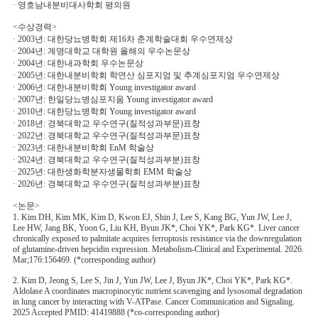
· 영호남내분비대사학회 평의원
<수상경력>
· 2003년: 대한당뇨병학회 제16차 춘계학술대회 우수연제상
· 2004년: 계명대학교 대학원 올해의 우수논문상
· 2004년: 대한내과학회 우수논문상
· 2005년: 대한내분비학회 학연산 심포지엄 및 추계심포지엄 우수연제상
· 2006년: 대한내분비학회 Young investigator award
· 2007년: 한일당뇨병심포지움 Young investigator award
· 2010년: 대한당뇨병학회 Young investigator award
· 2018년: 경북대학교 우수연구(질적성과부문)표창
· 2022년: 경북대학교 우수연구(질적성과부문)표창
· 2023년: 대한내분비학회 EnM 학술상
· 2024년: 경북대학교 우수연구(질적성과부분)표창
· 2025년: 대한생화학분자생물학회 EMM 학술상
· 2026년: 경북대학교 우수연구(질적성과부분)표창
<논문>
1. Kim DH, Kim MK, Kim D, Kwon EJ, Shin J, Lee S, Kang BG, Yun JW, Lee J,
Lee HW, Jang BK, Yoon G, Liu KH, Byun JK*, Choi YK*, Park KG*. Liver cancer
chronically exposed to palmitate acquires ferroptosis resistance via the downregulation
of glutamine-driven hepcidin expression. Metabolism-Clinical and Experimental. 2026.
Mar;176:156469. (*corresponding author)
2. Kim D, Jeong S, Lee S, Jin J, Yun JW, Lee J, Byun JK*, Choi YK*, Park KG*.
Aldolase A coordinates macropinocytic nutrient scavenging and lysosomal degradation
in lung cancer by interacting with V-ATPase. Cancer Communication and Signaling.
2025 Accepted PMID: 41419888 (*co-corresponding author)