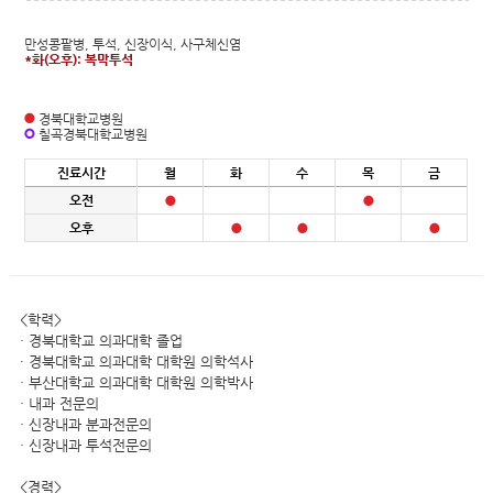
만성콩팥병, 투석, 신장이식, 사구체신염
*화(오후): 복막투석
경북대학교병원
칠곡경북대학교병원
진료시간
월
화
수
목
금
오전
오후
<학력>
· 경북대학교 의과대학 졸업
· 경북대학교 의과대학 대학원 의학석사
· 부산대학교 의과대학 대학원 의학박사
· 내과 전문의
· 신장내과 분과전문의
· 신장내과 투석전문의
<경력>