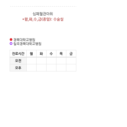
심폐혈관마취
*월,화,수,금(종일): 수술실
경북대학교병원
칠곡경북대학교병원
진료시간
월
화
수
목
금
오전
오후