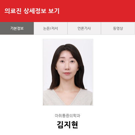
의료진 상세정보 보기
기본정보
논문/저서
언론기사
동영상
마취통증의학과
김지현