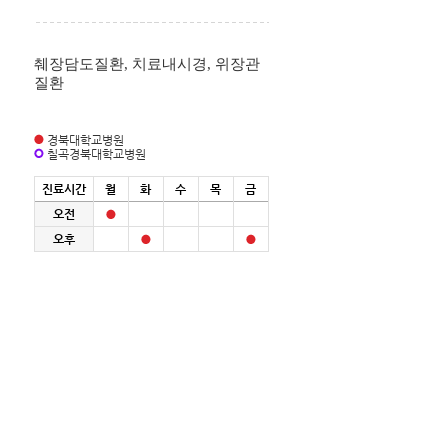
췌장담도질환, 치료내시경, 위장관
질환
경북대학교병원
칠곡경북대학교병원
진료시간
월
화
수
목
금
오전
오후