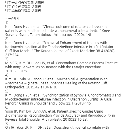
대한근골격종양학회 정회원
대한견주관절학회 정회원
대한스포츠의학회 정회원
논문/저서
1)
Kim, Dong Hyun, et al. "Clinical outcome of rotator cuff repair in
patients with mild to moderate glenohumeral osteoarthritis." Knee
Surgery, Sports Traumatology, Arthroscopy (2020): 1-8
2)
Kim, Dong Hyun, et al. "Biological Enhancement of Healing with
Kartogenin Injection at the Tendon-to-Bone Interface in a Rat Rotator
Cuff Tear Model." The Korean Journal of Sports Medicine 38.4 (2020):
217-224
3)
Min SG, Kim DH, Lee HS, et al. Concomitant Coracoid Process Fracture
with Bony Bankart Lesion Treated with the Latarjet Procedure.
2020;23:31-6.
4)
Kim DH, Min SG, Yoon JP, et al. Mechanical Augmentation With
Absorbable Alginate Sheet Enhances Healing of the Rotator Cuff.
Orthopedics. 2019;42:e104-e10.
5)
Kim, Dong Hyun, et al. "Synchronization of Synovial Chondromatosis and
Mycobacterium intracellurae Infection in Olecranon Bursitis: A Case
Report." Clinics in Shoulder and Elbow 22.1 (2019): 46
6)
Yoon JP, Kim DH, Jung JW, et al. Patient-specific Guides Using
3-dimensional Reconstruction Provide Accuracy and Reproducibility in
Reverse Total Shoulder Arthroplasty. 2019;22:16-23.
7)
Oh JH, Yoon JP, Kim DH, et al. Does strength deficit correlate with