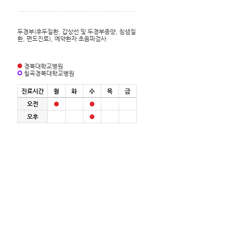
두경부(후두질환, 갑상선 및 두경부종양, 침샘질
환, 편도진료), 예약환자 초음파검사
경북대학교병원
칠곡경북대학교병원
진료시간
월
화
수
목
금
오전
오후