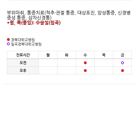
부위마취, 통증치료(척추·관절 통증, 대상포진, 암성통증, 신경병
증성 통증, 삼차신경통)
*월, 목(종일): 수술실(칠곡)
경북대학교병원
칠곡경북대학교병원
진료시간
월
화
수
목
금
오전
오후