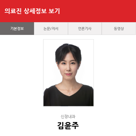
의료진 상세정보 보기
기본정보
논문/저서
언론기사
동영상
신장내과
김윤주