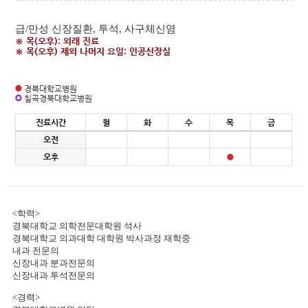
급/만성 신장질환, 투석, 사구체신염
※ 목(오후): 외래 진료
※ 목(오후) 제외 나머지 요일: 인공신장실
경북대학교병원
칠곡경북대학교병원
진료시간
월
화
수
목
금
오전
오후
<학력>
경북대학교 의학전문대학원 석사
경북대학교 의과대학 대학원 박사과정 재학중
내과 전문의
신장내과 분과전문의
신장내과 투석전문의
<경력>