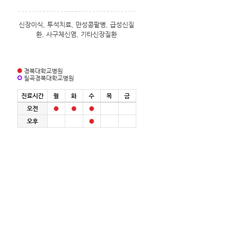
신장이식, 투석치료, 만성콩팥병, 급성신질
환, 사구체신염, 기타신장질환
경북대학교병원
칠곡경북대학교병원
진료시간
월
화
수
목
금
오전
오후