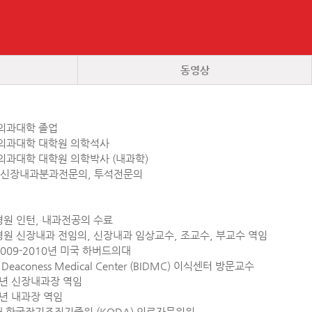
동영상
의과대학 졸업
의과대학 대학원 의학석사
의과대학 대학원 의학박사 (내과학)
 신장내과분과전문의, 투석전문의
원 인턴, 내과전공의 수료
원 신장내과 전임의, 신장내과 임상교수, 조교수, 부교수 역임
2009-2010년 미국 하버드의대
el Deaconess Medical Center (BIDMC) 이식센터 방문교수
16년 신장내과장 역임
24년 내과장 역임
현재 한국장기조직기증원 (KODA) 의료자문위원