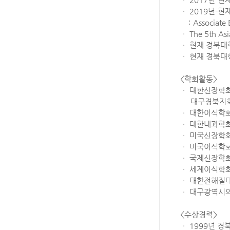
ㆍ 2019년-현재 K
: Associate E
ㆍ The 5th A
ㆍ 현재 경북
ㆍ 현재 경북대
<학회활동>
ㆍ 대한신장학회
대구경북지회
ㆍ 대한이식학
ㆍ 대한내과학회
ㆍ 미국신장학
ㆍ 미국이식학
ㆍ 국제신장학
ㆍ 세계이식학
ㆍ 대한전해질
ㆍ 대구광역시
<수상경력>
ㆍ 1999년 