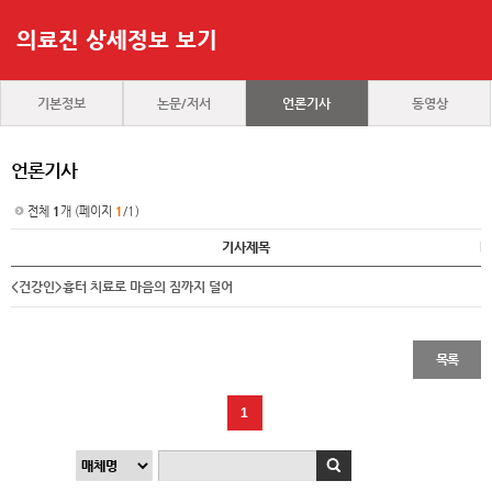
의료진 상세정보 보기
기본정보
논문/저서
언론기사
동영상
언론기사
전체
1
개 (페이지
1
/1)
기사제목
<건강인>흉터 치료로 마음의 짐까지 덜어
목록
1