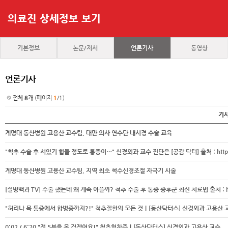
의료진 상세정보 보기
기본정보
논문/저서
언론기사
동영상
언론기사
전체
8
개 (페이지
1
/1)
기
계명대 동산병원 고용산 교수팀, 대만 의사 연수단 내시경 수술 교육
"척추 수술 후 서있기 힘들 정도로 통증이…" 신경외과 교수 진단은 [공감 닥터] 출처 : https://heal
계명대 동산병원 고용산 교수팀, 지역 최초 척수신경조절 자극기 시술
[질병백과 TV] 수술 했는데 왜 계속 아플까? 척추 수술 후 통증 증후군 최신 치료법 출처 : https://h
"허리나 목 통증에서 합병증까지?!" 척추질환의 모든 것｜[동산닥터스] 신경외과 고용산 
0:02 / 6:20 "전 5분을 못 걷겠어요!" 척추협착증｜[동산닥터스] 신경외과 고용산 교수