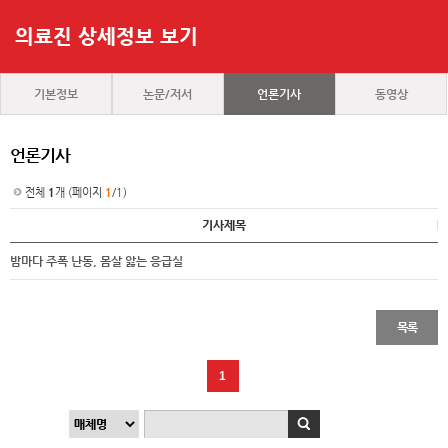
의료진 상세정보 보기
기본정보
논문/저서
언론기사
동영상
언론기사
전체
1
개 (페이지
1
/1)
기사제목
밤마다 주폭 난동, 몸살 앓는 응급실
목록
1