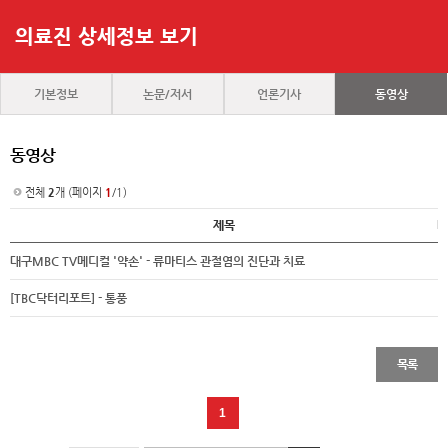
의료진 상세정보 보기
기본정보
논문/저서
언론기사
동영상
동영상
전체
2
개 (페이지
1
/1)
제목
대구MBC TV메디컬 '약손' - 류마티스 관절염의 진단과 치료
[TBC닥터리포트] - 통풍
목록
1