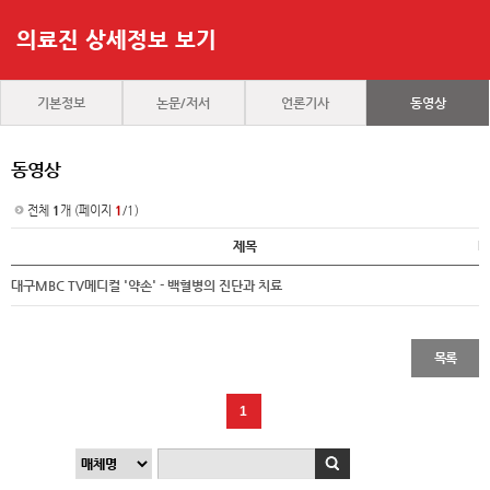
의료진 상세정보 보기
기본정보
논문/저서
언론기사
동영상
동영상
전체
1
개 (페이지
1
/1)
제목
대구MBC TV메디컬 '약손' - 백혈병의 진단과 치료
목록
1