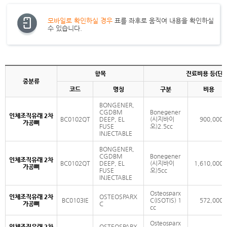
모바일로 확인하실 경우
표를 좌후로 움직여 내용을 확인하실
수 있습니다.
항목
진료비용 등(단위
중분류
코드
명칭
구분
비용
BONGENER,
CGDBM
Bonegener
인체조직유래 2차
BC0102QT
DEEP, EL
(시지바이
900,000
가공뼈
FUSE
오)2.5cc
INJECTABLE
BONGENER,
CGDBM
Bonegener
인체조직유래 2차
BC0102QT
DEEP, EL
(시지바이
1,610,000
가공뼈
FUSE
오)5cc
INJECTABLE
Osteosparx
인체조직유래 2차
OSTEOSPARX
BC0103IE
C(ISOTIS) 1
572,000
가공뼈
C
cc
Osteosparx
인체조직유래 2차
OSTEOSPARX