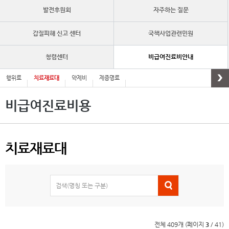
발전후원회
자주하는 질문
갑질피해 신고 센터
국책사업관련민원
청렴센터
비급여진료비안내
행위료
치료재료대
약제비
제증명료
비급여진료비용
치료재료대
검색(명칭 또는 구분)
전체 409개 (페이지
3
/ 41)