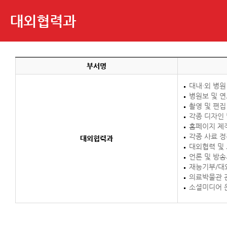
대외협력과
부서명
대내·외 병원
병원보 및 연
촬영 및 편집
각종 디자인 
홈페이지 제작
각종 사료 
대외협력과
대외협력 및
언론 및 방
재능기부/대
의료박물관 
소셜미디어 