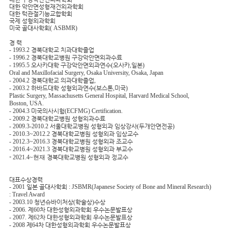
대한 악안면성형재건외과학회
대한 턱관절기능교합학회
국제 성형외과학회
미국 골대사학회
( ASBMR)
경 력
- 1993.2
경북대학교 치과대학졸업
- 1996.2
경북대학교병원 구강악안면외과수료
- 1995.5
오사카대학 구강악안면외과연수
(
오사카
,
일본
)
Oral and Maxillofacial Surgery, Osaka University, Osaka, Japan
- 2004.2
경북대학교 의과대학졸업
,
- 2003.2
하바드대학 성형외과연수
(
보스톤
,
미국
)
Plastic Surgery, Massachusetts General Hospital, Harvard Medical School,
Boston, USA.
- 2004.3
미국의사시험
(ECFMG) Certification.
- 2009.2
경북대학교병원 성형외과수료
- 2009.3-2010.2
서울대학교병원 성형외과 임상강사
(
두개안면전공
)
- 2010.3~2012.2
경북대학교병원 성형외과 임상교수
- 2012.3~2016.3
경북대학교병원 성형외과 조교수
- 2016.4~2021.3
경북대학교병원 성형외과 부교수
-
2021.4~현재
경북대학교병원 성형외과 정교수
대표수상경력
- 2001
일본 골대사학회
: JSBMR(Japanese Society of Bone and Mineral Research)
: Travel Award
- 2003.10
청년슈바이처상
(
학술상
)
수상
- 2006.
제
60
차 대한성형외과학회 우수논문발표상
- 2007.
제
62
차 대한성형외과학회 우수논문발표상
- 2008
제
64
차 대한성형외과학회 우수논문발표상