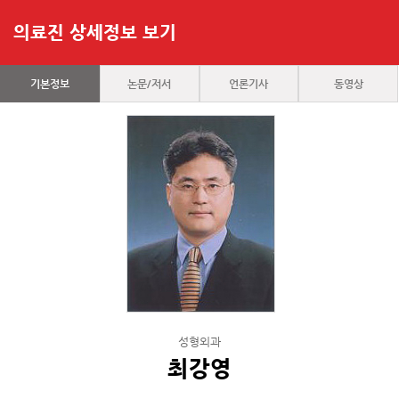
의료진 상세정보 보기
기본정보
논문/저서
언론기사
동영상
성형외과
최강영