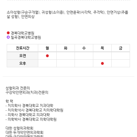
소아성형(구순구개열), 귀성형(소이증), 안면윤곽(사각턱, 주걱턱), 안면거상(주름
살 성형), 안면외상
경북대학교병원
칠곡경북대학교병원
진료시간
월
화
수
목
금
오전
오후
성형외과 전문의
구강악안면외과
(
치과
)
전문의
학 력
-
치의학사 경북대학교 치과대학
-
치의학석사 경북대학교 치의학대학원
-
의학사 경북대학교 의과대학
-
의학박사 경북대학교 의학대학원
대한 성형외과학회
대한 두개악안면외과학회
대한 구강악안면외과학회