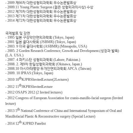
- 2009
제
66
차 대한성형외과학회 우수논문발표상
- 2009.11 Young Plastic Surgeon (
젊은 성형외과의사상
)
수상
- 2012
제
70
차 대한성형외과학회 우수논문발표상
- 2013
제
71
차 대한성형외과학회 우수논문발표상
- 2014
제
72
차 대한성형외과학회 우수논문발표상
국제발표 및 강연
- 1995
일본 구강악안면외과학회
(Tokyo, Japan)
- 2001
일본 골대사학회
(JSBMR) (Tokyo, Japan)
- 2003. 9
미국 골대사학회
(ASBMR) (Mineapolis, USA)
- 2005. 2 Gorden Research Conference, Growth and Development.(
성장과 발육
)
(L.A. USA.)
- 2007. 4
파키스탄 성형외과학회
(Lahore, Pakistan.)
- 2008. 2.
제
9
차 한일성형외과학회
(Okinawa, Japan.)
- 2008.10
아시아태평양 두개안면외과학회
APCA :(Taiwan)
- 2009. 10 IPRAS:(Tokyo, Japan)
th
- 2010 10
KJPRSInvitedLecture(2Lectures)
th
- 2012 11
JKPRSInvitedLecture
- 2012 OSAPS 2012 (2 Invited lectures)
- 2012 Congress of European Association for cranio-maxillo-facial surgeon (Invited
lecture)
th
- 2013 5
National Conference of China and International Symposium of Oral and
Maxillofacial Plastic & Reconstructive surgery (Special Lecture)
th
- 2014 12
KJPRD Panelist