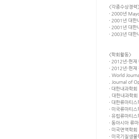
<각종수상경력
· 2000년 Ma
· 2001년 
· 2001년 대
· 2003년 
<학회활동>
· 2012년-
· 2012년-
. World Journ
. Journal of 
· 대한내과학회
. 대한내과학
· 대한류마티스
· 미국류마티스학회 
· 유럽류마티스
· 동아시아 류
· 미국면역학회
· 미국기질생물