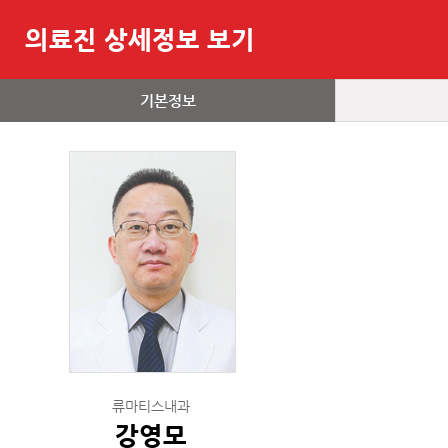
의료진 상세정보 보기
기본정보
류마티스내과
강영모