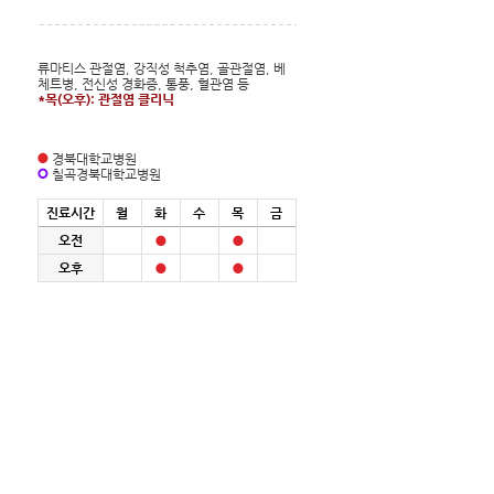
류마티스 관절염, 강직성 척추염, 골관절염, 베
체트병, 전신성 경화증, 통풍, 혈관염 등
*목(오후): 관절염 클리닉
경북대학교병원
칠곡경북대학교병원
진료시간
월
화
수
목
금
오전
오후