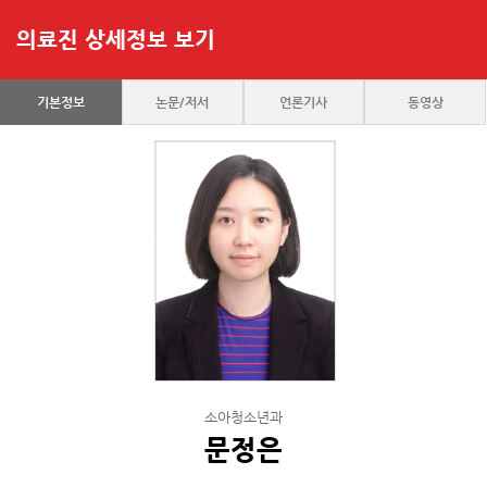
의료진 상세정보 보기
기본정보
논문/저서
언론기사
동영상
소아청소년과
문정은