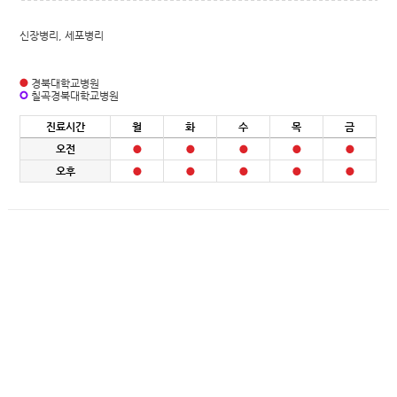
신장병리, 세포병리
경북대학교병원
칠곡경북대학교병원
진료시간
월
화
수
목
금
오전
오후