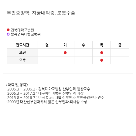
부인종양학, 자궁내막증, 로봇수술
경북대학교병원
칠곡경북대학교병원
진료시간
월
화
수
목
금
오전
오후
<약력 및 경력>
· 2005.3 ~ 2006.2 : 경북대학교병원 산부인과 임상교수
· 2006.3 ~ 2017.2 : 대구파티마병원 산부인과 과장
· 2015.8 ~ 2016.7 : 미국 Duke대학 산부인과 부인종양센타 연수
· 2003년 대한산부인과학회 젊은 산부인과 의사상 수상