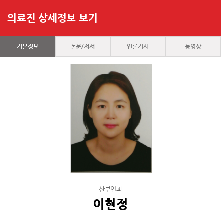
의료진 상세정보 보기
기본정보
논문/저서
언론기사
동영상
산부인과
이현정