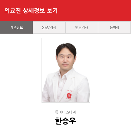
의료진 상세정보 보기
기본정보
논문/저서
언론기사
동영상
류마티스내과
한승우