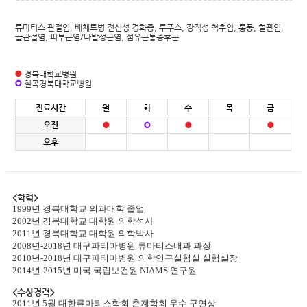
류마티스 관절염, 베체트병 전신성 경화증, 루푸스, 강직성 척추염, 통풍, 혈관염,
골관절염, 피부근염/다발성근염, 섬유근통증후군
경북대학교병원
칠곡경북대학교병원
진료시간
월
화
수
목
금
오전
오후
<학력>
1999년 경북대학교 의과대학 졸업
2002년 경북대학교 대학원 의학석사
2011년 경북대학교 대학원 의학박사
2008년-2018년 대구파티마병원 류마티스내과 과장
2010년-2018년 대구파티마병원 의학연구실험실 실험실장
2014년-2015년 미국 국립보건원 NIAMS 연구원
<수상경력>
2011년 5월 대한류마티스학회 춘계학회 우수 구연상