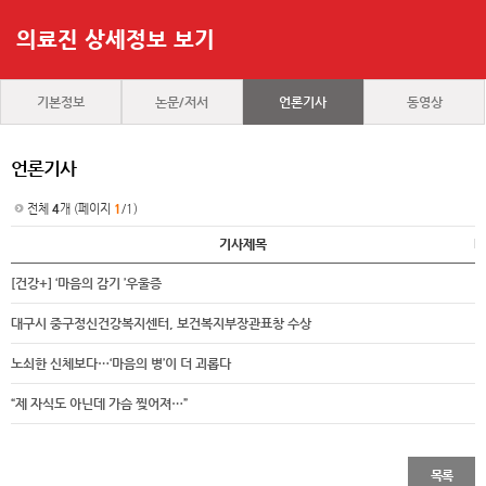
의료진 상세정보 보기
기본정보
논문/저서
언론기사
동영상
언론기사
전체
4
개 (페이지
1
/1)
기사제목
[건강+] ‘마음의 감기 ’우울증
대구시 중구정신건강복지센터, 보건복지부장관표창 수상
노쇠한 신체보다…‘마음의 병’이 더 괴롭다
“제 자식도 아닌데 가슴 찢어져…”
목록