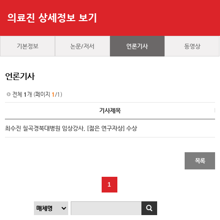
의료진 상세정보 보기
기본정보
논문/저서
언론기사
동영상
언론기사
전체
1
개 (페이지
1
/1)
기사제목
최수진 칠곡경북대병원 임상강사, [젊은 연구자상] 수상
목록
1