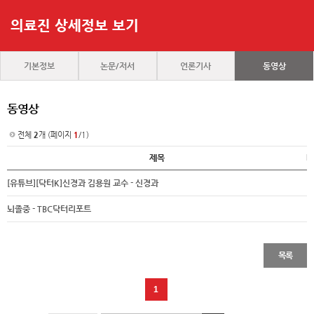
의료진 상세정보 보기
기본정보
논문/저서
언론기사
동영상
동영상
전체
2
개 (페이지
1
/1)
제목
[유튜브][닥터K]신경과 김용원 교수 - 신경과
뇌졸중 - TBC닥터리포트
목록
1