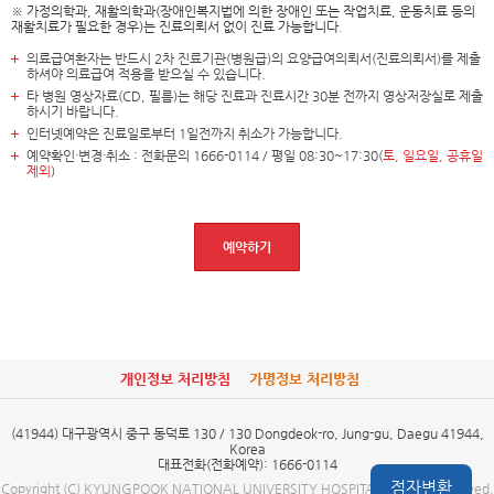
※ 가정의학과, 재활의학과(장애인복지법에 의한 장애인 또는 작업치료, 운동치료 등의
재활치료가 필요한 경우)는 진료의뢰서 없이 진료 가능합니다.
의료급여환자는 반드시 2차 진료기관(병원급)의 요양급여의뢰서(진료의뢰서)를 제출
하셔야 의료급여 적용을 받으실 수 있습니다.
타 병원 영상자료(CD, 필름)는 해당 진료과 진료시간 30분 전까지 영상저장실로 제출
하시기 바랍니다.
인터넷예약은 진료일로부터 1일전까지 취소가 가능합니다.
예약확인·변경·취소 : 전화문의
1666-0114 / 평일 08:30~17:30(
토, 일요일, 공휴일
제외
)
예약하기
개인정보 처리방침
가명정보 처리방침
(41944) 대구광역시 중구 동덕로 130 / 130 Dongdeok-ro, Jung-gu, Daegu 41944,
Korea
대표전화(전화예약): 1666-0114
점자변환
Copyright (C) KYUNGPOOK NATIONAL UNIVERSITY HOSPITAL. all right reserved.