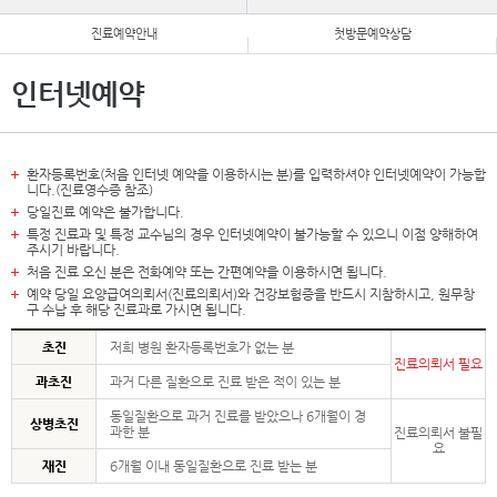
진료예약안내
첫방문예약상담
인터넷예약
환자등록번호(처음 인터넷 예약을 이용하시는 분)를 입력하셔야 인터넷예약이 가능합
니다.(진료영수증 참조)
당일진료 예약은 불가합니다.
특정 진료과 및 특정 교수님의 경우 인터넷예약이 불가능할 수 있으니 이점 양해하여
주시기 바랍니다.
처음 진료 오신 분은 전화예약 또는 간편예약을 이용하시면 됩니다.
예약 당일 요양급여의뢰서(진료의뢰서)와 건강보험증을 반드시 지참하시고, 원무창
구 수납 후 해당 진료과로 가시면 됩니다.
초진
저희 병원 환자등록번호가 없는 분
진료의뢰서 필요
과초진
과거 다른 질환으로 진료 받은 적이 있는 분
동일질환으로 과거 진료를 받았으나 6개월이 경
상병초진
과한 분
진료의뢰서 불필
요
재진
6개월 이내 동일질환으로 진료 받는 분