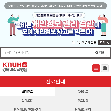
모바일로 확인하실 경우 이미지를 좌우로 움직여 내용을 확인하실 수 있습니다.
1일간 열지 않음
검색어를 입력하세요.
진료안내
외래진료
응급진료
입원/퇴원
진료일정
권역심뇌혈관질환센터
권역외상센터