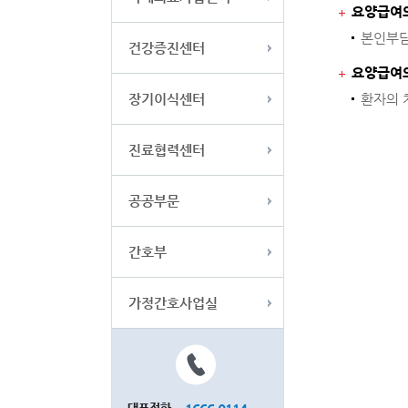
요양급여의
본인부담
건강증진센터
요양급여의
장기이식센터
환자의 
진료협력센터
공공부문
간호부
가정간호사업실
대표전화