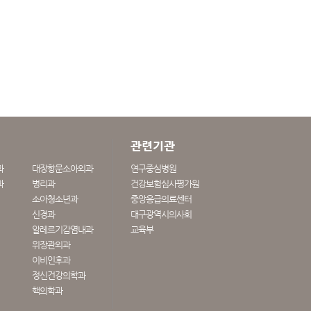
관련기관
과
대장항문소아외과
연구중심병원
과
병리과
건강보험심사평가원
소아청소년과
중앙응급의료센터
신경과
대구광역시의사회
알레르기감염내과
교육부
위장관외과
이비인후과
정신건강의학과
핵의학과