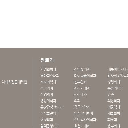
진료과
가정의학과
간담췌외과
내분비대사내
류마티스내과
마취통증의학과
방사선종양학
· 치의학전문대학원
비뇨의학과
산부인과
성형외과
소아외과
소화기내과
순환기내과
신경외과
신장내과
안과
영상의학과
외과
외상외과
유방갑상선외과
응급의학과
의공학과
이식혈관외과
임상약리학과
재활의학과
정형외과
진단검사의학과
피부과
혈액종양내과
호흡기내과
흉부외과