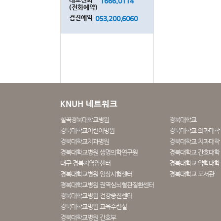
1666.0114
(전화예약)
검진예약
053.200.6060
KNUH 네트워크
칠곡경북대학교병원
경북대학교
경북대학교어린이병원
경북대학교 의과대학
경북대학교치과병원
경북대학교 치과대학 
경북대학교병원 생명의학연구원
경북대학교 간호대학
대구·경북지역암센터
경북대학교 약학대학
경북대학교병원 임상시험센터
경북대학교 도서관
경북대학교병원 권역심뇌혈관질환센터
경북대학교병원 건강증진센터
경북대학교병원 교육수련실
경북대학교병원 간호부