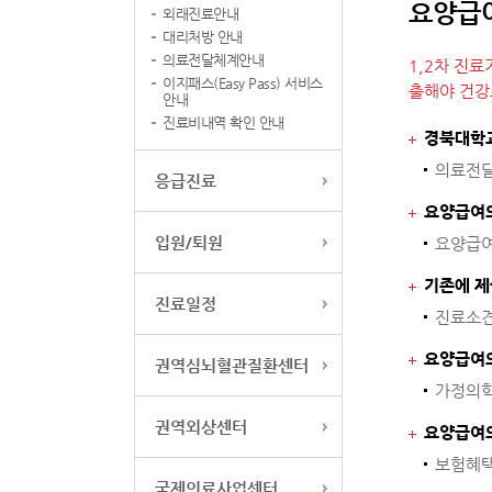
요양급
외래진료안내
대리처방 안내
의료전달체계안내
1,2차 진
이지패스(Easy Pass) 서비스
출해야 건강
안내
진료비내역 확인 안내
경북대학
의료전달
응급진료
요양급여
입원/퇴원
요양급여
기존에 제
진료일정
진료소견
요양급여의
권역심뇌혈관질환센터
가정의학
권역외상센터
요양급여의
보험혜택
국제의료사업센터