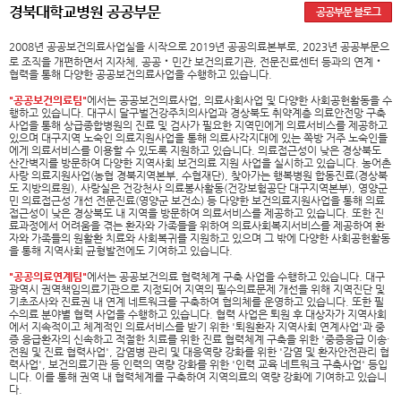
경북대학교병원 공공부문
공공부문 블로그
2008년 공공보건의료사업실을 시작으로 2019년 공공의료본부로, 2023년 공공부문으
로 조직을 개편하면서 지자체, 공공‧민간 보건의료기관, 전문진료센터 등과의 연계‧
협력을 통해 다양한 공공보건의료사업을 수행하고 있습니다.
"공공보건의료팀"
에서는 공공보건의료사업, 의료사회사업 및 다양한 사회공헌활동을 수
행하고 있습니다. 대구시 달구벌건강주치의사업과 경상북도 취약계층 의료안전망 구축
사업을 통해 상급종합병원의 진료 및 검사가 필요한 지역민에게 의료서비스를 제공하고
있으며 대구지역 노숙인 의료지원사업을 통해 의료사각지대에 있는 쪽방 거주 노숙인들
에게 의료서비스를 이용할 수 있도록 지원하고 있습니다. 의료접근성이 낮은 경상북도
산간벽지를 방문하여 다양한 지역사회 보건의료 지원 사업을 실시하고 있습니다. 농어촌
사랑 의료지원사업(농협 경북지역본부, 수협재단), 찾아가는 행복병원 합동진료(경상북
도 지방의료원), 사랑실은 건강천사 의료봉사활동(건강보험공단 대구지역본부), 영양군
민 의료접근성 개선 전문진료(영양군 보건소) 등 다양한 보건의료지원사업을 통해 의료
접근성이 낮은 경상북도 내 지역을 방문하여 의료서비스를 제공하고 있습니다. 또한 진
료과정에서 어려움을 겪는 환자와 가족들을 위하여 의료사회복지서비스를 제공하여 환
자와 가족들의 원활환 치료와 사회복귀를 지원하고 있으며 그 밖에 다양한 사회공헌활동
을 통해 지역사회 균형발전에도 기여하고 있습니다.
"공공의료연계팀"
에서는 공공보건의료 협력체계 구축 사업을 수행하고 있습니다. 대구
광역시 권역책임의료기관으로 지정되어 지역의 필수의료문제 개선을 위해 지역진단 및
기초조사와 진료권 내 연계 네트워크를 구축하여 협의체를 운영하고 있습니다. 또한 필
수의료 분야별 협력 사업을 수행하고 있습니다. 협력 사업은 퇴원 후 대상자가 지역사회
에서 지속적이고 체계적인 의료서비스를 받기 위한 '퇴원환자 지역사회 연계사업'과 중
증 응급환자의 신속하고 적절한 치료를 위한 진료 협력체계 구축을 위한 '중증응급 이송·
전원 및 진료 협력사업', 감염병 관리 및 대응역량 강화를 위한 '감염 및 환자안전관리 협
력사업', 보건의료기관 등 인력의 역량 강화를 위한 '인력 교육 네트워크 구축사업' 등입
니다. 이를 통해 권역 내 협력체계를 구축하여 지역의료의 역량 강화에 기여하고 있습니
다.