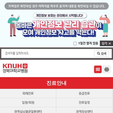
모바일로 확인하실 경우 이미지를 좌우로 움직여 내용을 확인하실 수 있습니다.
1일간 열지 않음
검색어를 입력하세요.
진료안내
외래진료
응급진료
입원/퇴원
진료일정
권역심뇌혈관질환센터
권역외상센터