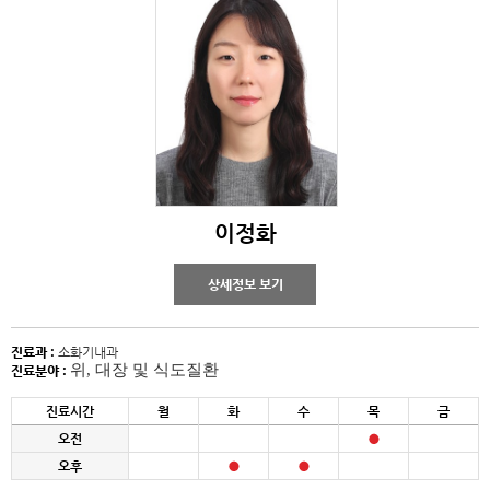
이정화
상세정보 보기
진료과 :
소화기내과
위, 대장 및 식도질환
진료분야 :
진료시간
월
화
수
목
금
오전
오후