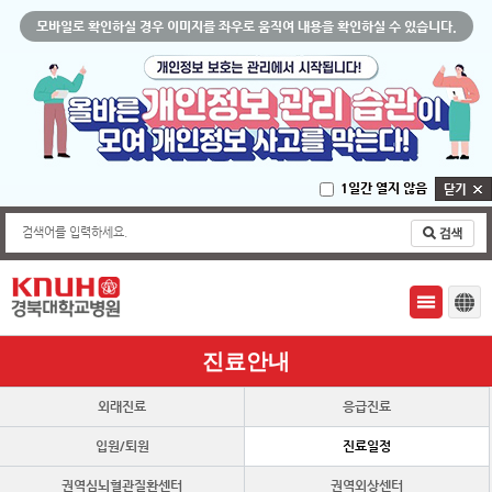
모바일로 확인하실 경우 이미지를 좌우로 움직여 내용을 확인하실 수 있습니다.
1일간 열지 않음
검색어를 입력하세요.
진료안내
외래진료
응급진료
입원/퇴원
진료일정
권역심뇌혈관질환센터
권역외상센터