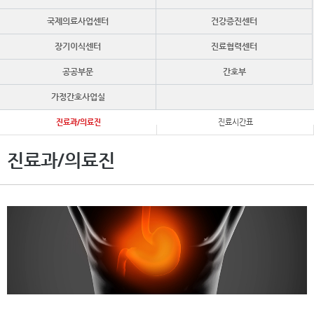
국제의료사업센터
건강증진센터
장기이식센터
진료협력센터
공공부문
간호부
가정간호사업실
진료과/의료진
진료시간표
진료과/의료진