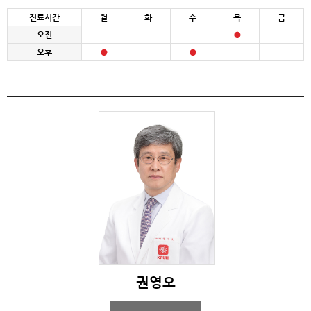
진료시간
월
화
수
목
금
오전
오후
권영오