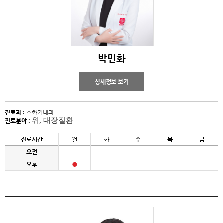
박민화
상세정보 보기
진료과 :
소화기내과
위, 대장질환
진료분야 :
진료시간
월
화
수
목
금
오전
오후