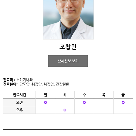
조창민
상세정보 보기
진료과 :
소화기내과
진료분야 :
담도암, 췌장암, 췌장염, 간장질환
진료시간
월
화
수
목
금
오전
오후