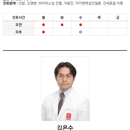
진료분야 :
간암, 간경변, 바이러스성 간염, 지방간, 자가면역성간질환, 간세포암 치료
진료시간
월
화
수
목
금
오전
오후
김은수