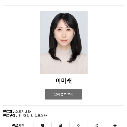
이미래
상세정보 보기
진료과 :
소화기내과
진료분야 :
위, 대장 및 식도질환
진료시간
월
화
수
목
금