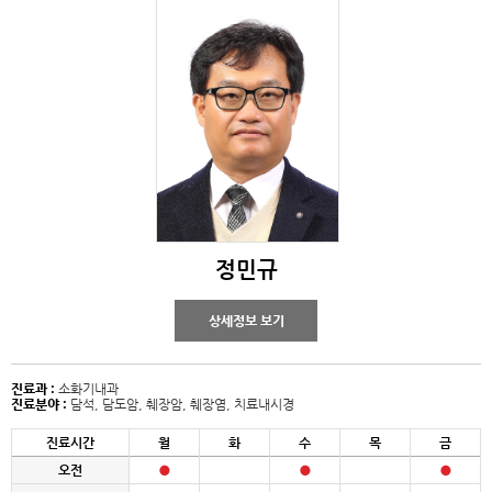
정민규
상세정보 보기
진료과 :
소화기내과
진료분야 :
담석, 담도암, 췌장암, 췌장염, 치료내시경
진료시간
월
화
수
목
금
오전