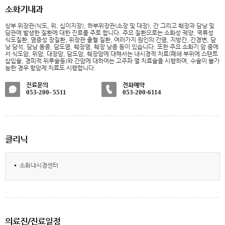
소화기내과
상부 위장관(식도, 위, 십이지장), 하부위장관(소장 및 대장), 간 그리고 췌장과 담낭 및
담관에 발생한 질환에 대한 진료를 주로 합니다. 주요 질환으로는 소화성 궤양, 역류성
식도질환, 염증성 장질환, 위장관 출혈 질환, 여러가지 원인의 간염, 지방간, 간경변, 담
낭 담석, 담낭 용종, 담도염, 췌장염, 췌장 낭종 등이 있습니다. 또한 주요 소화기 암 중에
서 식도암, 위암, 대장암, 담도암, 췌장암에 대해서는 내시경적 치료(폐쇄 부위에 스텐트
삽입술, 경피적 위루술등)와 간암에 대하여는 고주파 열 치료술을 시행하며, 수술이 불가
능한 경우 항암제 치료도 시행합니다.
진료문의
전화예약
053-200- 5511
053-200-6114
클리닉
소화내시경센터
의료진/진료일정