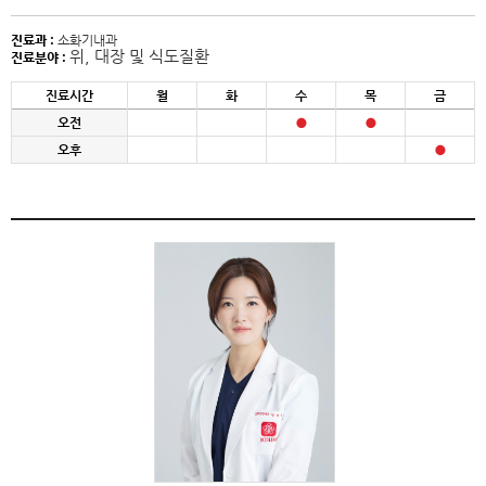
진료과 :
소화기내과
위, 대장 및 식도질환
진료분야 :
진료시간
월
화
수
목
금
오전
오후