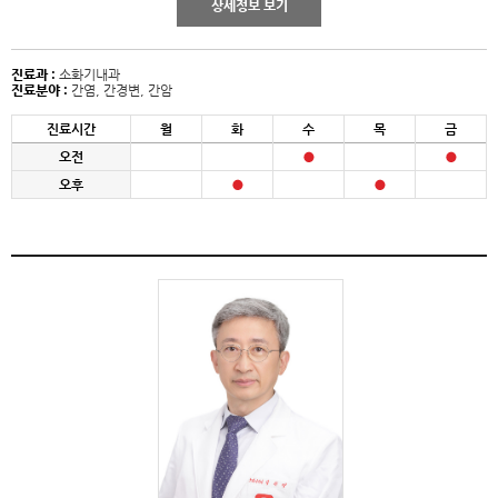
상세정보 보기
진료과 :
소화기내과
진료분야 :
간염, 간경변, 간암
진료시간
월
화
수
목
금
오전
오후