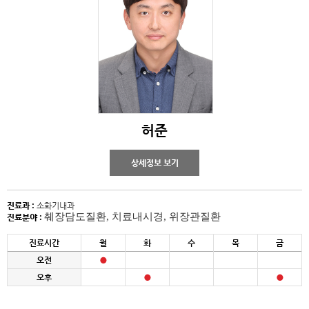
허준
상세정보 보기
진료과 :
소화기내과
췌장담도질환, 치료내시경, 위장관질환
진료분야 :
진료시간
월
화
수
목
금
오전
오후