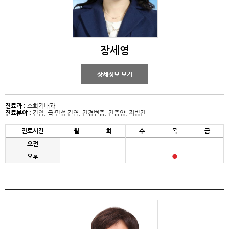
장세영
상세정보 보기
진료과 :
소화기내과
진료분야 :
간암, 급·만성 간염, 간경변증, 간종양, 지방간
진료시간
월
화
수
목
금
오전
오후