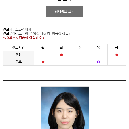
상세정보 보기
진료과 :
소화기내과
진료분야 :
크론병, 궤양성 대장염, 염증성 장질환
*금(오후): 염증성 장질환 신환
진료시간
월
화
수
목
금
오전
오후