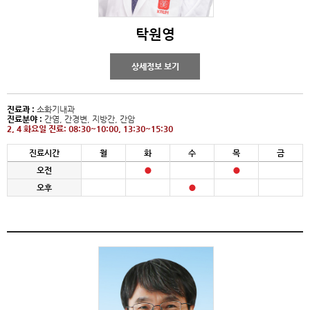
탁원영
상세정보 보기
진료과 :
소화기내과
진료분야 :
간염, 간경변, 지방간, 간암
2, 4 화요일 진료: 08:30~10:00, 13:30~15:30
진료시간
월
화
수
목
금
오전
오후