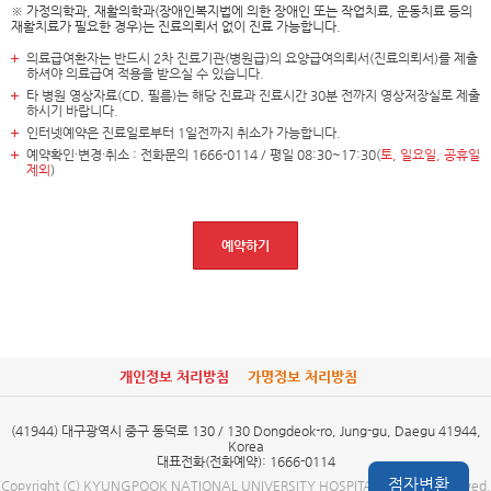
※ 가정의학과, 재활의학과(장애인복지법에 의한 장애인 또는 작업치료, 운동치료 등의
재활치료가 필요한 경우)는 진료의뢰서 없이 진료 가능합니다.
의료급여환자는 반드시 2차 진료기관(병원급)의 요양급여의뢰서(진료의뢰서)를 제출
하셔야 의료급여 적용을 받으실 수 있습니다.
타 병원 영상자료(CD, 필름)는 해당 진료과 진료시간 30분 전까지 영상저장실로 제출
하시기 바랍니다.
인터넷예약은 진료일로부터 1일전까지 취소가 가능합니다.
예약확인·변경·취소 : 전화문의
1666-0114 / 평일 08:30~17:30(
토, 일요일, 공휴일
제외
)
예약하기
개인정보 처리방침
가명정보 처리방침
(41944) 대구광역시 중구 동덕로 130 / 130 Dongdeok-ro, Jung-gu, Daegu 41944,
Korea
대표전화(전화예약): 1666-0114
점자변환
Copyright (C) KYUNGPOOK NATIONAL UNIVERSITY HOSPITAL. all right reserved.