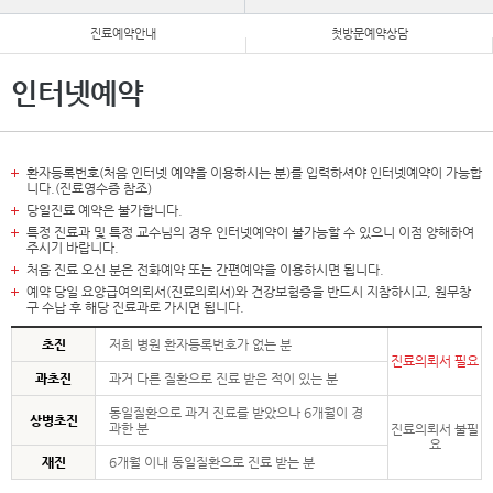
진료예약안내
첫방문예약상담
인터넷예약
환자등록번호(처음 인터넷 예약을 이용하시는 분)를 입력하셔야 인터넷예약이 가능합
니다.(진료영수증 참조)
당일진료 예약은 불가합니다.
특정 진료과 및 특정 교수님의 경우 인터넷예약이 불가능할 수 있으니 이점 양해하여
주시기 바랍니다.
처음 진료 오신 분은 전화예약 또는 간편예약을 이용하시면 됩니다.
예약 당일 요양급여의뢰서(진료의뢰서)와 건강보험증을 반드시 지참하시고, 원무창
구 수납 후 해당 진료과로 가시면 됩니다.
초진
저희 병원 환자등록번호가 없는 분
진료의뢰서 필요
과초진
과거 다른 질환으로 진료 받은 적이 있는 분
동일질환으로 과거 진료를 받았으나 6개월이 경
상병초진
과한 분
진료의뢰서 불필
요
재진
6개월 이내 동일질환으로 진료 받는 분