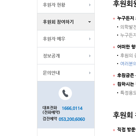
후원회
후원자 현황
누구든지 
후원회 참여하기
의학발전
누구든지
후원자 예우
어떠한 형
정보공개
후원의 
여러분의
문의안내
후원금은 
원하시는 
특정용도
대표전화
1666.0114
(전화예약)
후원회
검진예약
053.200.6060
직접 방문