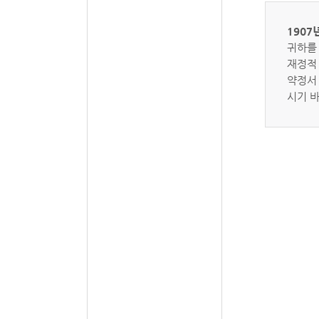
190
귀하를
재정적
약정서 
시기 