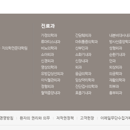
진료과
가정의학과
간담췌외과
내분비대사내
류마티스내과
마취통증의학과
방사선종양학
· 치의학전문대학원
비뇨의학과
산부인과
성형외과
소아외과
소화기내과
순환기내과
신경외과
신장내과
안과
영상의학과
외과
외상외과
유방갑상선외과
응급의학과
의공학과
이식혈관외과
임상약리학과
재활의학과
정형외과
진단검사의학과
피부과
혈액종양내과
호흡기내과
흉부외과
경영방침
환자의 권리와 의무
저작권정책
고객헌장
이메일무단수집거