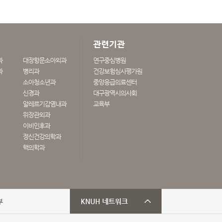
관련기관
과
대장항문소아외과
연구중심병원
과
병리과
건강보험심사평가원
소아청소년과
중앙응급의료센터
신경과
대구광역시의사회
알레르기감염내과
교육부
위장관외과
이비인후과
정신건강의학과
핵의학과
부
KNUH 네트워크