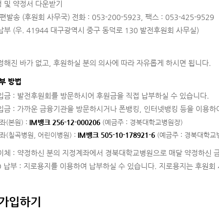
 및 약정서 다운받기
편발송 (후원회 사무국) 전화 : 053-200-5923, 팩스 : 053-425-9529
납부 (우. 41944 대구광역시 중구 동덕로 130 발전후원회 사무실)
정해진 바가 없고, 후원하실 분의 의사에 따라 자유롭게 하시면 됩니다.
부 방법
입금 : 발전후원회를 방문하시어 후원금을 직접 납부하실 수 있습니다.
입금 : 가까운 금융기관을 방문하시거나 폰뱅킹, 인터넷뱅킹 등을 이용하
(본원) :
IM뱅크 256-12-000206
(예금주 : 경북대학교병원장)
좌(칠곡병원, 어린이병원) :
IM뱅크 505-10-178921-6
(예금주 : 경북대학교
이체 : 약정하신 분의 지정계좌에서 경북대학교병원으로 매달 약정하신 
RO 납부 : 지로용지를 이용하여 납부하실 수 있습니다. 지로용지는 후원
 가입하기