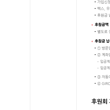
가입신청
팩스, 우
후원금 
후원금액
별도로 
후원금 납
① 방문
② 계좌
입금계좌
입금계
③ 자동
④ GI
후원회