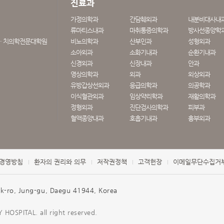
진료과
가정의학과
간담췌외과
내분비대사내
류마티스내과
마취통증의학과
방사선종양학
· 치의학전문대학원
비뇨의학과
산부인과
성형외과
소아외과
소화기내과
순환기내과
신경외과
신장내과
안과
영상의학과
외과
외상외과
유방갑상선외과
응급의학과
의공학과
이식혈관외과
임상약리학과
재활의학과
정형외과
진단검사의학과
피부과
혈액종양내과
호흡기내과
흉부외과
경영방침
환자의 권리와 의무
저작권정책
고객헌장
이메일무단수집거
o, Jung-gu, Daegu 41944, Korea
OSPITAL. all right reserved.