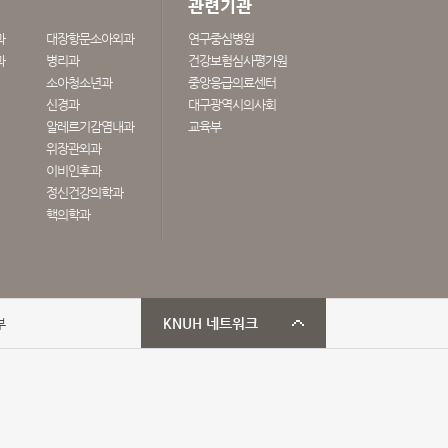
관련기관
과
대장항문소아외과
연구중심병원
과
병리과
건강보험심사평가원
소아청소년과
중앙응급의료센터
신경과
대구광역시의사회
알레르기감염내과
교육부
위장관외과
이비인후과
정신건강의학과
핵의학과
부
KNUH 네트워크