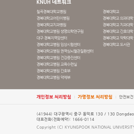
KNUH 네트워크
칠곡경북대학교병원
경북대학교
경북대학교어린이병원
경북대학교 의과대학
경북대학교치과병원
경북대학교 치과대학 
경북대학교병원 생명의학연구원
경북대학교 간호대학
대구·경북지역암센터
경북대학교 약학대학
경북대학교병원 임상시험센터
경북대학교 도서관
경북대학교병원 권역심뇌혈관질환센터
경북대학교병원 건강증진센터
경북대학교병원 교육수련실
경북대학교병원 간호부
경북대학교병원 약제부
개인정보 처리방침
가명정보 처리방침
안전보건
(41944) 대구광역시 중구 동덕로 130 / 130 Dongdeok-r
대표전화(전화예약): 1666-0114
Copyright (C) KYUNGPOOK NATIONAL UNIVERSITY H