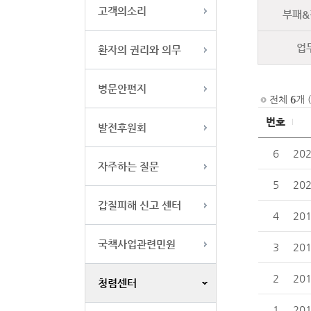
고객의소리
부패&
업
환자의 권리와 의무
병문안편지
전체
6
개 
번호
발전후원회
6
20
자주하는 질문
5
20
갑질피해 신고 센터
4
20
국책사업관련민원
3
20
2
20
청렴센터
1
20